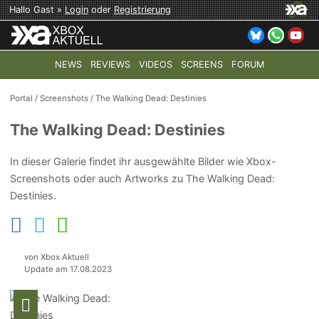
Hallo Gast »
Login
oder
Registrierung
NEWS
REVIEWS
VIDEOS
SCREENS
FORUM
TOP-THEMEN:
COD: MODERN WARFARE 4
HALO: CAMPAI
Portal
/
Screenshots
/
The Walking Dead: Destinies
The Walking Dead: Destinies
In dieser Galerie findet ihr ausgewählte Bilder wie Xbox-
Screenshots oder auch Artworks zu The Walking Dead:
Destinies.
von Xbox Aktuell
Update am 17.08.2023