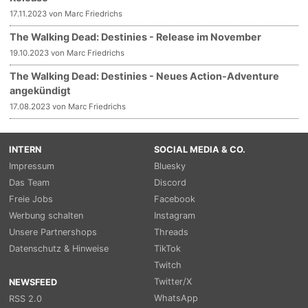
17.11.2023 von Marc Friedrichs
The Walking Dead: Destinies - Release im November
19.10.2023 von Marc Friedrichs
The Walking Dead: Destinies - Neues Action-Adventure
angekündigt
17.08.2023 von Marc Friedrichs
INTERN
SOCIAL MEDIA & CO.
Impressum
Bluesky
Das Team
Discord
Freie Jobs
Facebook
Werbung schalten
Instagram
Unsere Partnershops
Threads
Datenschutz & Hinweise
TikTok
Twitch
Twitter/X
NEWSFEED
WhatsApp
RSS 2.0