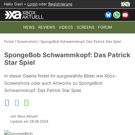
Hallo Gast »
Login
oder
Registrierung
NEWS
REVIEWS
VIDEOS
SCREENS
FORUM
TOP-THEMEN:
COD: MODERN WARFARE 4
HALO: CAMPAI
Portal
/
Screenshots
/
SpongeBob Schwammkopf: Das Patrick Star Spiel
SpongeBob Schwammkopf: Das Patrick
Star Spiel
In dieser Galerie findet ihr ausgewählte Bilder wie Xbox-
Screenshots oder auch Artworks zu SpongeBob
Schwammkopf: Das Patrick Star Spiel.
von Xbox Aktuell
Update am 28.08.2024