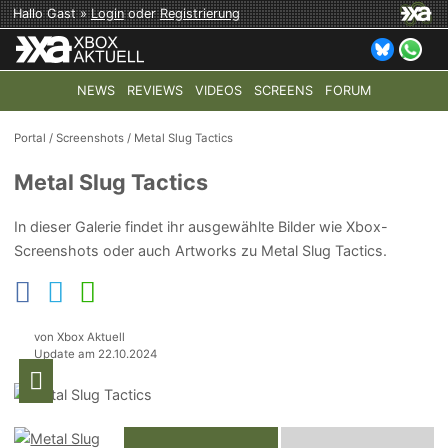
Hallo Gast »
Login
oder
Registrierung
NEWS
REVIEWS
VIDEOS
SCREENS
FORUM
TOP-THEMEN:
COD: MODERN WARFARE 4
HALO: CAMPAI
Portal
/
Screenshots
/
Metal Slug Tactics
Metal Slug Tactics
In dieser Galerie findet ihr ausgewählte Bilder wie Xbox-
Screenshots oder auch Artworks zu Metal Slug Tactics.
von Xbox Aktuell
Update am 22.10.2024