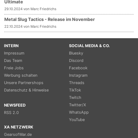
Ultimate
29.10.2024 von Marc Friedrichs
Metal Slug Tactics - Release im November
22.10.2024 von Marc Friedrichs
INTERN
SOCIAL MEDIA & CO.
Impressum
Bluesky
Das Team
Discord
Freie Jobs
Facebook
Werbung schalten
Instagram
Unsere Partnershops
Threads
Datenschutz & Hinweise
TikTok
Twitch
Twitter/X
NEWSFEED
WhatsApp
RSS 2.0
YouTube
XA NETZWERK
GearsofWar.de