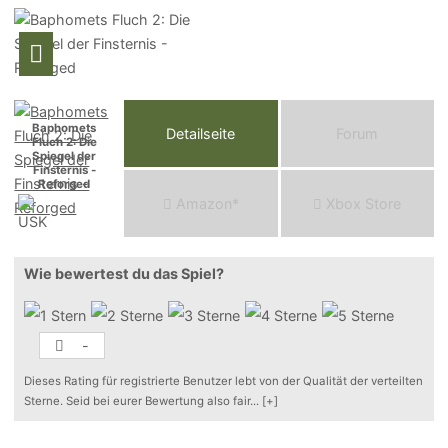
Baphomets
Detailseite
Forum
Fluch 2: Die
Spiegel der
Finsternis -
Reforged
Am
a
z
o
n*
Xbox
Store
Wie bewertest du das Spiel?
-
Dieses Rating für registrierte Benutzer lebt von der Qualität der verteilten
Sterne. Seid bei eurer Bewertung also fair
...
[+]