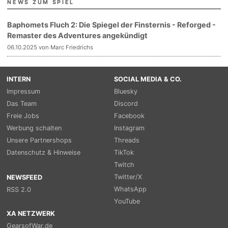
NEWS ZUM SPIEL
Baphomets Fluch 2: Die Spiegel der Finsternis - Reforged -
Remaster des Adventures angekündigt
06.10.2025 von Marc Friedrichs
INTERN
SOCIAL MEDIA & CO.
Impressum
Bluesky
Das Team
Discord
Freie Jobs
Facebook
Werbung schalten
Instagram
Unsere Partnershops
Threads
Datenschutz & Hinweise
TikTok
Twitch
Twitter/X
NEWSFEED
WhatsApp
RSS 2.0
YouTube
XA NETZWERK
GearsofWar.de