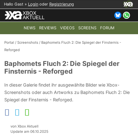
Hallo Gast »
Login
oder
Registrierung
NEWS
REVIEWS
VIDEOS
SCREENS
FORUM
TOP-THEMEN:
COD: MODERN WARFARE 4
HALO: CAMPAI
Portal
/
Screenshots
/
Baphomets Fluch 2: Die Spiegel der Finsternis -
Reforged
Baphomets Fluch 2: Die Spiegel der
Finsternis - Reforged
In dieser Galerie findet ihr ausgewählte Bilder wie Xbox-
Screenshots oder auch Artworks zu Baphomets Fluch 2: Die
Spiegel der Finsternis - Reforged.
von Xbox Aktuell
Update am 06.10.2025