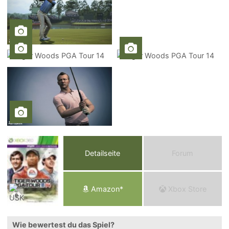
Detailseite
Forum
Am
a
z
o
n*
Xbox
Store
Wie bewertest du das Spiel?