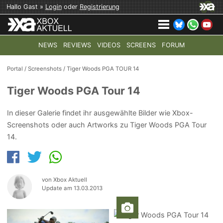
Hallo Gast »
Login
oder
Registrierung
NEWS
REVIEWS
VIDEOS
SCREENS
FORUM
TOP-THEMEN:
COD: MODERN WARFARE 4
HALO: CAMPAI
Portal
/
Screenshots
/
Tiger Woods PGA TOUR 14
Tiger Woods PGA Tour 14
In dieser Galerie findet ihr ausgewählte Bilder wie Xbox-
Screenshots oder auch Artworks zu Tiger Woods PGA Tour
14.
von Xbox Aktuell
Update am 13.03.2013