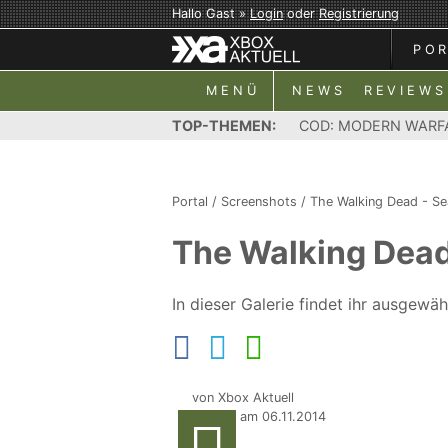
Hallo Gast »
Login
oder
Registrierung
PO
MENÜ
NEWS
REVIEWS
TOP-THEMEN:
COD: MODERN WARF
Portal
/
Screenshots
/
The Walking Dead - S
The Walking Dead
In dieser Galerie findet ihr ausgew
von Xbox Aktuell
Update am 06.11.2014