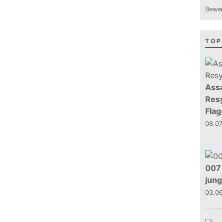
Bewer
TOP
Assa
Resy
Flag
08.0
007 
jun
03.0