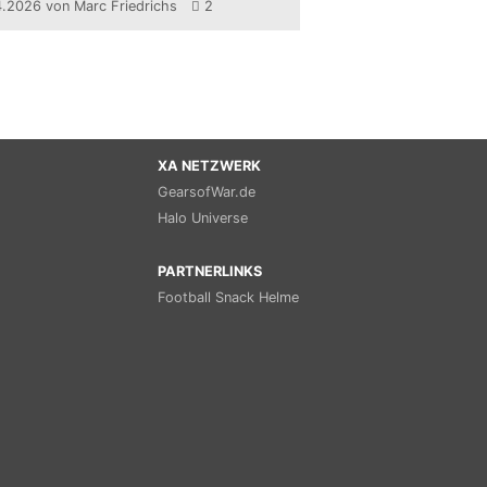
4.2026
von Marc Friedrichs
2
XA NETZWERK
GearsofWar.de
Halo Universe
PARTNERLINKS
Football Snack Helme