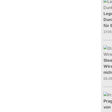
Leg
Dunk
für 
27.0
Stee
Wire
nich
05.0
Prag
von