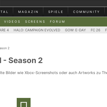
RTAL
MAGAZIN
SPIELE
COMMUNITY
VIDEOS
SCREENS
FORUM
ARE 4
HALO: CAMPAIGN EVOLVED
GOW: E-DAY
FC 26
eason 2
 - Season 2
ählte Bilder wie Xbox-Screenshots oder auch Artworks zu T