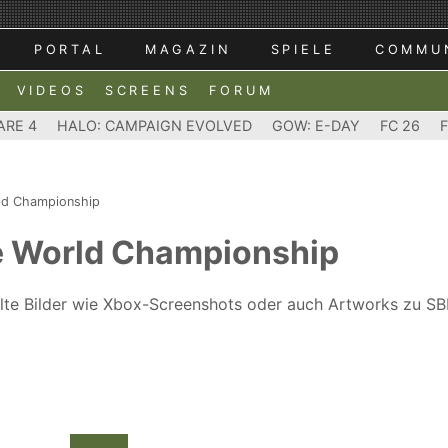
PORTAL
MAGAZIN
SPIELE
COMMU
VIDEOS
SCREENS
FORUM
ARE 4
HALO: CAMPAIGN EVOLVED
GOW: E-DAY
FC 26
ld Championship
e World Championship
ählte Bilder wie Xbox-Screenshots oder auch Artworks zu S