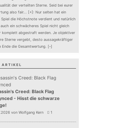
ualität der verteilten Sterne. Seid bei eurer
tung also fair
...
[+]
: Nur selten hat ein
 Spiel die Höchstnote verdient und natürlich
auch ein schwächeres Spiel nicht gleich
 komplett abgestraft werden. Je objektiver
ure Sterne vergebt, desto aussagekräftiger
m Ende die Gesamtwertung.
[–]
 ARTIKEL
ssin's Creed: Black Flag
nced - Hisst die schwarze
ge!
7.2026
von Wolfgang Kern
1