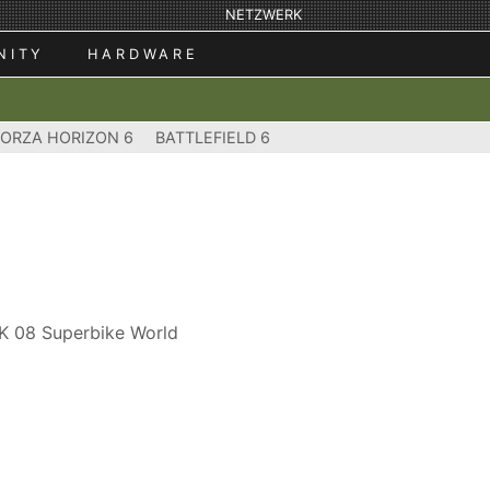
NETZWERK
NITY
HARDWARE
FORZA HORIZON 6
BATTLEFIELD 6
BK 08 Superbike World