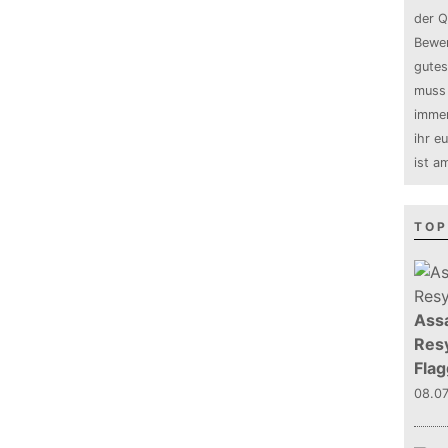
der Q
Bewer
gutes
muss 
immer
ihr e
ist a
TOP
Assa
Resy
Flag
08.0