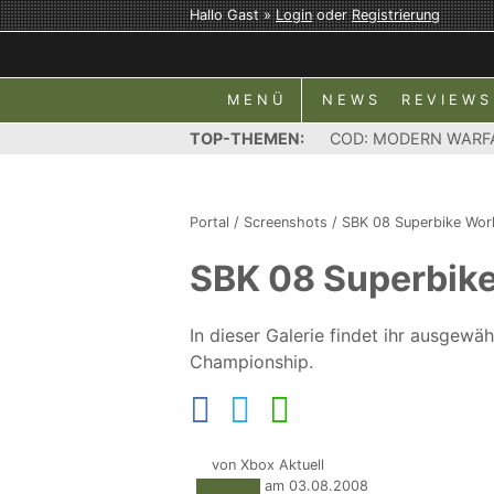
Hallo Gast »
Login
oder
Registrierung
MENÜ
NEWS
REVIEWS
TOP-THEMEN:
COD: MODERN WARF
Portal
/
Screenshots
/
SBK 08 Superbike Wor
SBK 08 Superbik
In dieser Galerie findet ihr ausgew
Championship.
von Xbox Aktuell
Update am 03.08.2008