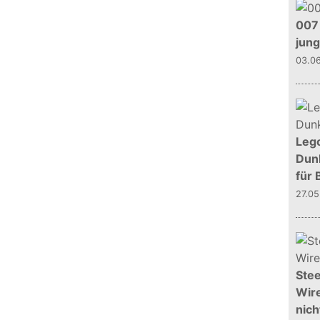
007 
jun
03.0
Leg
Dunk
für 
27.0
Stee
Wire
nich