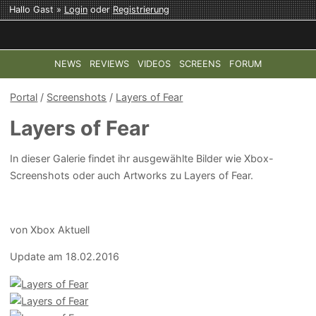
Hallo Gast »
Login
oder
Registrierung
NEWS
REVIEWS
VIDEOS
SCREENS
FORUM
TOP-THEMEN:
COD: MODERN WARFARE 4
HALO: CAMPAI
Portal
/
Screenshots
/
Layers of Fear
Layers of Fear
In dieser Galerie findet ihr ausgewählte Bilder wie Xbox-
Screenshots oder auch Artworks zu Layers of Fear.
von Xbox Aktuell
Update am 18.02.2016