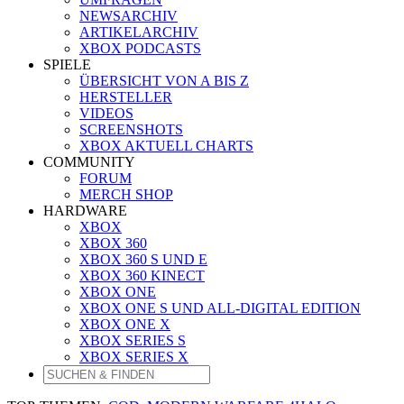
NEWSARCHIV
ARTIKELARCHIV
XBOX PODCASTS
SPIELE
ÜBERSICHT VON A BIS Z
HERSTELLER
VIDEOS
SCREENSHOTS
XBOX AKTUELL CHARTS
COMMUNITY
FORUM
MERCH SHOP
HARDWARE
XBOX
XBOX 360
XBOX 360 S UND E
XBOX 360 KINECT
XBOX ONE
XBOX ONE S UND ALL-DIGITAL EDITION
XBOX ONE X
XBOX SERIES S
XBOX SERIES X