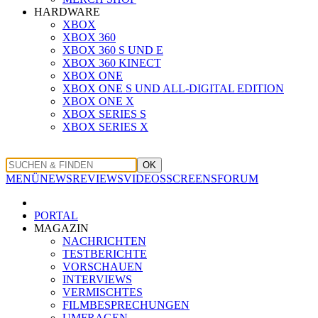
HARDWARE
XBOX
XBOX 360
XBOX 360 S UND E
XBOX 360 KINECT
XBOX ONE
XBOX ONE S UND ALL-DIGITAL EDITION
XBOX ONE X
XBOX SERIES S
XBOX SERIES X
OK
MENÜ
NEWS
REVIEWS
VIDEOS
SCREENS
FORUM
PORTAL
MAGAZIN
NACHRICHTEN
TESTBERICHTE
VORSCHAUEN
INTERVIEWS
VERMISCHTES
FILMBESPRECHUNGEN
UMFRAGEN