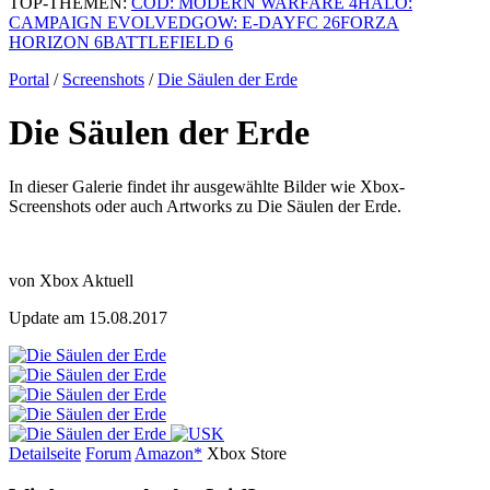
TOP-THEMEN:
COD: MODERN WARFARE 4
HALO:
CAMPAIGN EVOLVED
GOW: E-DAY
FC 26
FORZA
HORIZON 6
BATTLEFIELD 6
Portal
/
Screenshots
/
Die Säulen der Erde
Die Säulen der Erde
In dieser Galerie findet ihr ausgewählte Bilder wie Xbox-
Screenshots oder auch Artworks zu Die Säulen der Erde.
von Xbox Aktuell
Update am 15.08.2017
Detailseite
Forum
Am
a
z
o
n*
Xbox
Store