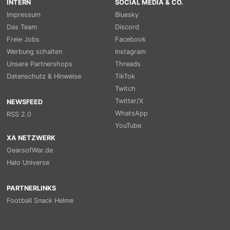
INTERN
SOCIAL MEDIA & CO.
Impressum
Bluesky
Das Team
Discord
Freie Jobs
Facebook
Werbung schalten
Instagram
Unsere Partnershops
Threads
Datenschutz & Hinweise
TikTok
Twitch
Twitter/X
NEWSFEED
WhatsApp
RSS 2.0
YouTube
XA NETZWERK
GearsofWar.de
Halo Universe
PARTNERLINKS
Football Snack Helme