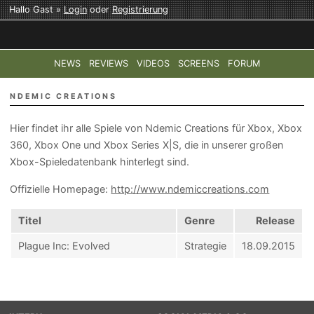
Hallo Gast »
Login
oder
Registrierung
NEWS
REVIEWS
VIDEOS
SCREENS
FORUM
TOP-THEMEN:
COD: MODERN WARFARE 4
HALO: CAMPAI
NDEMIC CREATIONS
Hier findet ihr alle Spiele von Ndemic Creations für Xbox, Xbox
360, Xbox One und Xbox Series X|S, die in unserer großen
Xbox-Spieledatenbank hinterlegt sind.
Offizielle Homepage:
http://www.ndemiccreations.com
Titel
Genre
Release
Plague Inc: Evolved
Strategie
18.09.2015