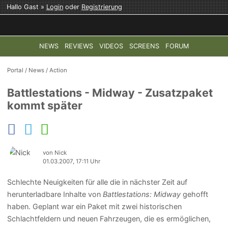
Hallo Gast »
Login
oder
Registrierung
NEWS
REVIEWS
VIDEOS
SCREENS
FORUM
TOP-THEMEN:
COD: MODERN WARFARE 4
HALO: CAMPAI
Portal
/
News
/
Action
Battlestations - Midway - Zusatzpaket
kommt später
von Nick
01.03.2007, 17:11 Uhr
Schlechte Neuigkeiten für alle die in nächster Zeit auf
herunterladbare Inhalte von
Battlestations: Midway
gehofft
haben. Geplant war ein Paket mit zwei historischen
Schlachtfeldern und neuen Fahrzeugen, die es ermöglichen,