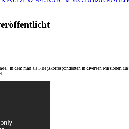
GN EVOLVED
GOW: E-DAY
FC 26
FORZA HORIZON 6
BATTLEF
eröffentlicht
del, in dem man als Kriegskorrespondenten in diversen Missionen zu
l: