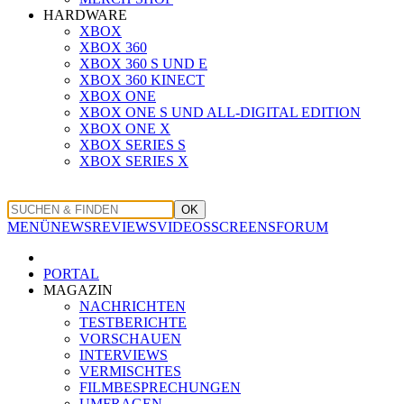
HARDWARE
XBOX
XBOX 360
XBOX 360 S UND E
XBOX 360 KINECT
XBOX ONE
XBOX ONE S UND ALL-DIGITAL EDITION
XBOX ONE X
XBOX SERIES S
XBOX SERIES X
OK
MENÜ
NEWS
REVIEWS
VIDEOS
SCREENS
FORUM
PORTAL
MAGAZIN
NACHRICHTEN
TESTBERICHTE
VORSCHAUEN
INTERVIEWS
VERMISCHTES
FILMBESPRECHUNGEN
UMFRAGEN