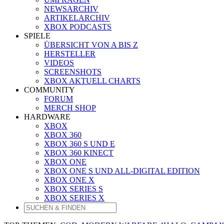
NEWSARCHIV
ARTIKELARCHIV
XBOX PODCASTS
SPIELE
ÜBERSICHT VON A BIS Z
HERSTELLER
VIDEOS
SCREENSHOTS
XBOX AKTUELL CHARTS
COMMUNITY
FORUM
MERCH SHOP
HARDWARE
XBOX
XBOX 360
XBOX 360 S UND E
XBOX 360 KINECT
XBOX ONE
XBOX ONE S UND ALL-DIGITAL EDITION
XBOX ONE X
XBOX SERIES S
XBOX SERIES X