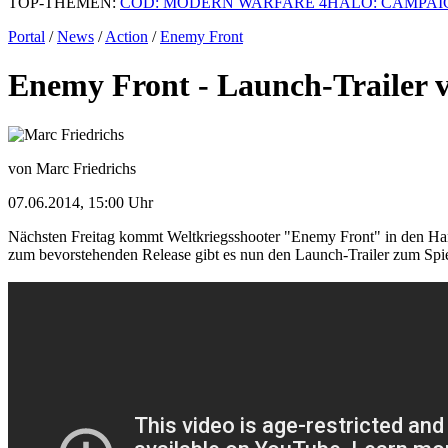
TOP-THEMEN:
COD: MODERN WARFARE 4
HALO: CAMPAI
Portal
/
News
/
Action
/
Enemy Front
Enemy Front - Launch-Trailer v
von Marc Friedrichs
07.06.2014, 15:00 Uhr
Nächsten Freitag kommt Weltkriegsshooter "Enemy Front" in den Han
zum bevorstehenden Release gibt es nun den Launch-Trailer zum Spie