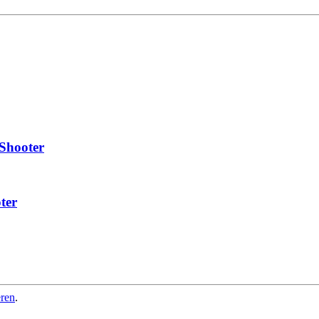
-Shooter
ter
eren
.