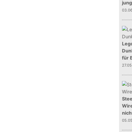
jun
03.0
Leg
Dunk
für 
27.0
Stee
Wire
nich
05.0