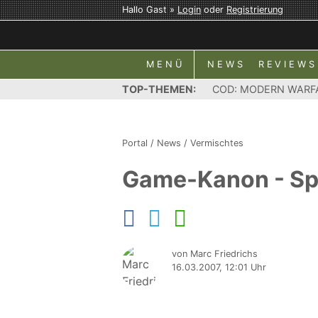
Hallo Gast »
Login
oder
Registrierung
MENÜ
NEWS
REVIEWS
TOP-THEMEN:
COD: MODERN WARF
Portal
/
News
/
Vermischtes
Game-Kanon - Spie
von Marc Friedrichs
16.03.2007, 12:01 Uhr