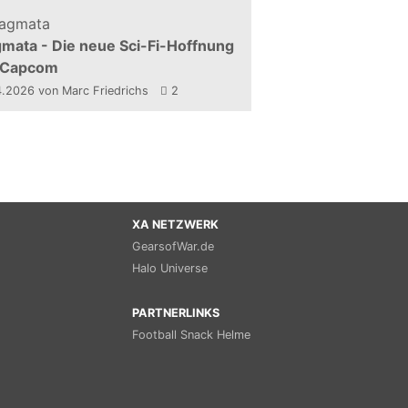
mata - Die neue Sci-Fi-Hoffnung
 Capcom
4.2026
von Marc Friedrichs
2
XA NETZWERK
GearsofWar.de
Halo Universe
PARTNERLINKS
Football Snack Helme