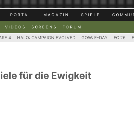
PORTAL
MAGAZIN
SPIELE
COMMU
VIDEOS
SCREENS
FORUM
ARE 4
HALO: CAMPAIGN EVOLVED
GOW: E-DAY
FC 26
le für die Ewigkeit