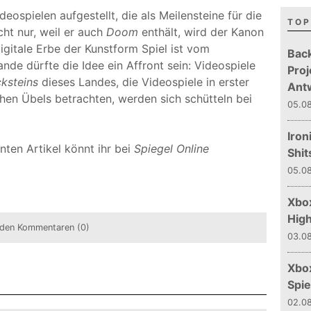
eospielen aufgestellt, die als Meilensteine für die
TOP
ht nur, weil er auch
Doom
enthält, wird der Kanon
igitale Erbe der Kunstform Spiel ist vom
Bac
ande dürfte die Idee ein Affront sein: Videospiele
Proj
ksteins
dieses Landes, die Videospiele in erster
Ant
ichen Übels betrachten, werden sich schütteln bei
05.08
Iron
nten Artikel könnt ihr bei
Spiegel Online
Shit
05.08
Xbox
Hig
den Kommentaren (0)
03.08
Xbo
Spie
02.08