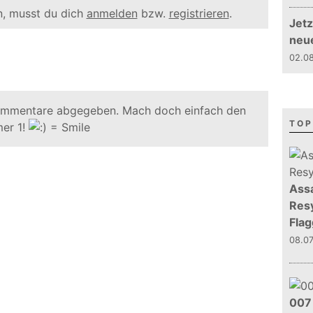
, musst du dich
anmelden
bzw.
registrieren
.
Jetz
neu
02.08
ommentare abgegeben. Mach doch einfach den
TOP
er 1!
Assa
Resy
Flag
08.0
007 