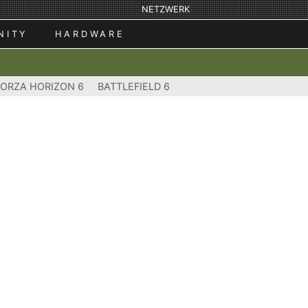
NETZWERK
NITY
HARDWARE
FORZA HORIZON 6
BATTLEFIELD 6