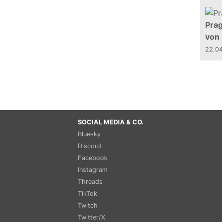
Prag
von
22.0
SOCIAL MEDIA & CO.
Bluesky
Discord
Facebook
Instagram
Threads
TikTok
Twitch
Twitter/X