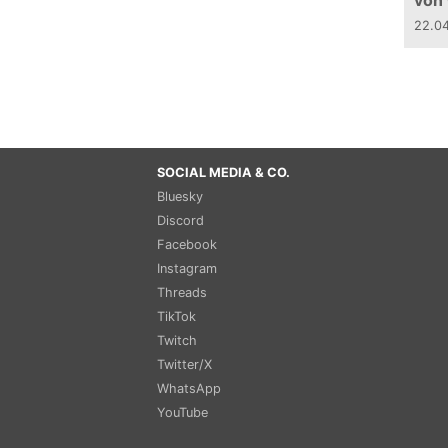
von
22.0
SOCIAL MEDIA & CO.
Bluesky
Discord
Facebook
Instagram
Threads
TikTok
Twitch
Twitter/X
WhatsApp
YouTube