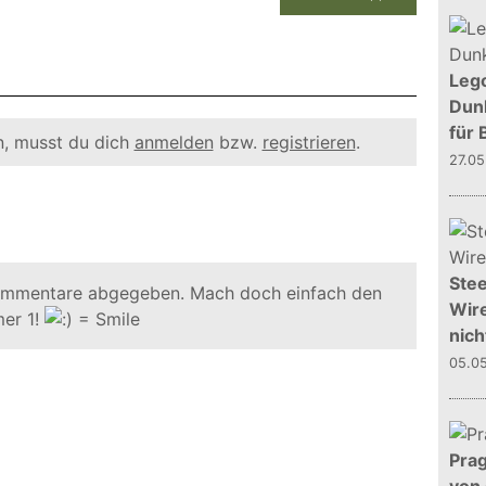
Leg
Dunk
für 
, musst du dich
anmelden
bzw.
registrieren
.
27.0
Stee
ommentare abgegeben. Mach doch einfach den
Wire
er 1!
nich
05.0
Prag