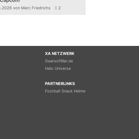
 Capcom
4.2026
von Marc Friedrichs
2
XA NETZWERK
GearsofWar.de
Halo Universe
PARTNERLINKS
Football Snack Helme