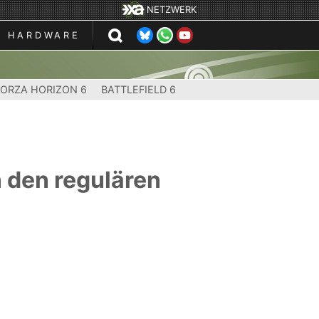
NETZWERK
HARDWARE
FORZA HORIZON 6
BATTLEFIELD 6
n den regulären