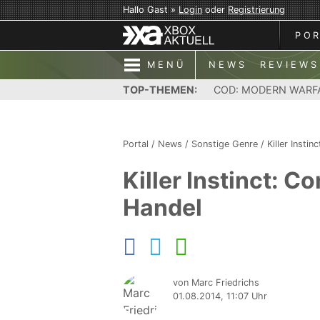
Hallo Gast »
Login
oder
Registrierung
PO
MENÜ
NEWS
REVIEWS
TOP-THEMEN:
COD: MODERN WARF
Portal
/
News
/
Sonstige Genre
/
Killer Instinc
Killer Instinct: 
Handel
von Marc Friedrichs
01.08.2014, 11:07 Uhr