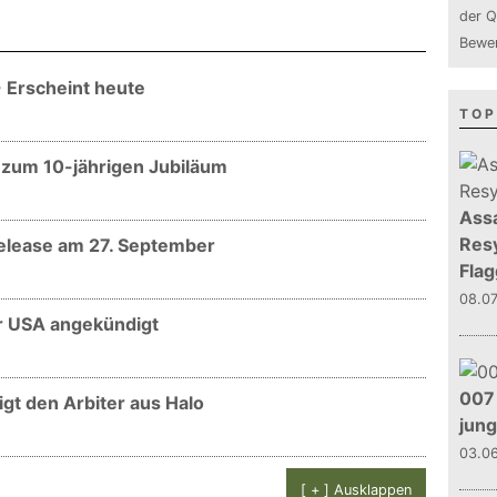
der Q
Bewer
 - Erscheint heute
TOP
on zum 10-jährigen Jubiläum
Assa
Resy
- Release am 27. September
Flag
08.0
 für USA angekündigt
007 
eigt den Arbiter aus Halo
jun
03.0
[ + ] Ausklappen