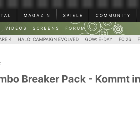
RTAL
MAGAZIN
SPIELE
COMMUNITY
VIDEOS
SCREENS
FORUM
ARE 4
HALO: CAMPAIGN EVOLVED
GOW: E-DAY
FC 26
t
Combo Breaker Pack - Kommt i