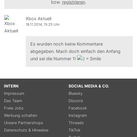
bzw.
registrieren
.
Xbox Aktuell
18.11.2014, 15:25 Uhr
Es wurden noch keine Kommentare
abgegeben. Mach doch einfach den Anfang
und sei die Nummer 1!
INTERN
SOCIAL MEDIA & CO.
Impressum
Bluesky
Das Team
Discord
Freie Jobs
Facebook
Werbung schalten
Instagram
Unsere Partnershops
Threads
Datenschutz & Hinweise
TikTok