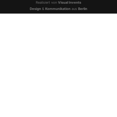
Realisiert von
Visual Invents
Design
&
Kommunikation
aus
Berlin