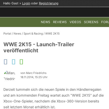
Hallo Gast »
Login
oder
Registrierung
NEWS
REVIEWS
VIDEOS
SCREENS
FOR
TOP-THEMEN:
COD: MODERN WARFARE 4
HALO: CAMPAI
Portal
/
News
/
Sport & Racing
/
WWE 2K15
WWE 2K15 - Launch-Trailer
veröffentlicht
von Marc Friedrichs
18.11.2014, 15:25 Uhr
Derzeit tummeln sich die neuen Spiele in den Händlerregalen
und am kommenden Freitag wartet auch "WWE 2K15" auf die
Xbox-One-Spieler, nachdem die Xbox-360-Version bereits
seit letztem Monat erhältlich ist.