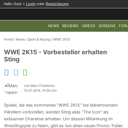
Hallo Gast »
Login
oder
Registrierung
NEWS
REVIEWS
VIDEOS
SCREENS
FOR
TOP-THEMEN:
COD: MODERN WARFARE 4
HALO: CAMPAI
Portal
/
News
/
Sport & Racing
/
WWE 2K15
WWE 2K15 - Vorbesteller erhalten
Sting
von Marc Friedrichs
15.07.2014, 15:00 Uhr
Spieler, die das kommende "WWE 2K15" bei teilnehmenden
Händlern vorbstellen, werden Sting alias "The Icon" als
exklusiven Charakter erhalten. Um dessen Mitwirkung im
Wrestlingspiel zu feiern, gibt es nun einen neuen Promo-Trailer.