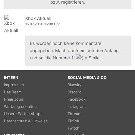
bzw.
registrieren
.
Xbox Aktuell
15.07.2014, 15:00 Uhr
Es wurden noch keine Kommentare
abgegeben. Mach doch einfach den Anfang
und sei die Nummer 1!
INTERN
SOCIAL MEDIA & CO.
Impressum
Bluesky
Das Team
Discord
Freie Jobs
Facebook
Werbung schalten
Instagram
Unsere Partnershops
Threads
Datenschutz & Hinweise
TikTok
Twitch