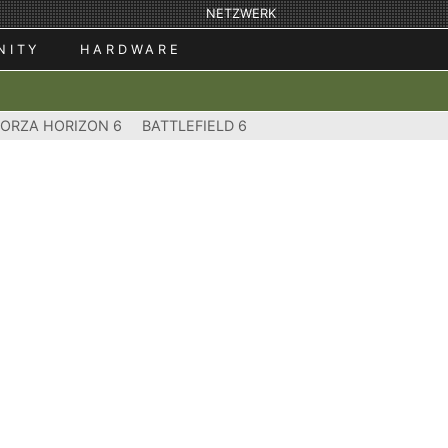
NETZWERK
NITY
HARDWARE
FORZA HORIZON 6
BATTLEFIELD 6