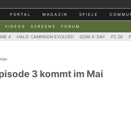
PORTAL
MAGAZIN
SPIELE
COMMU
VIDEOS
SCREENS
FORUM
ARE 4
HALO: CAMPAIGN EVOLVED
GOW: E-DAY
FC 26
range
 Episode 3 kommt im Mai