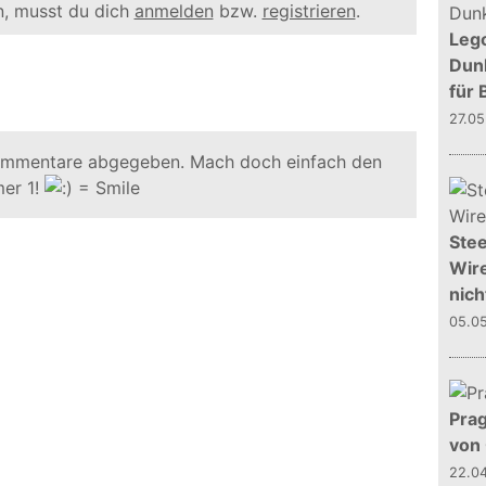
, musst du dich
anmelden
bzw.
registrieren
.
Leg
Dunk
für 
27.0
ommentare abgegeben. Mach doch einfach den
er 1!
Stee
Wire
nich
05.0
Prag
von
22.0