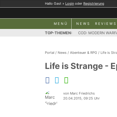
Hallo Gast »
Login
oder
Registrierung
MENÜ
NEWS
REVIEWS
TOP-THEMEN:
COD: MODERN WARF
Portal
/
News
/
Abenteuer & RPG
/
Life is St
Life is Strange -
von Marc Friedrichs
20.04.2015, 09:25 Uhr