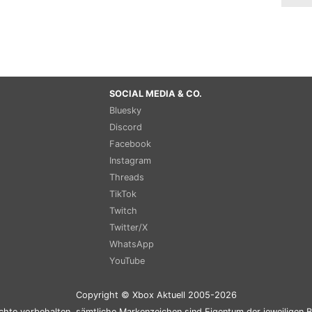
SOCIAL MEDIA & CO.
Bluesky
Discord
Facebook
Instagram
Threads
TikTok
Twitch
Twitter/X
WhatsApp
YouTube
Copyright © Xbox Aktuell 2005-2026
chte vorbehalten, sämtliche Markenzeichen sind Eigentum der jeweiligen B