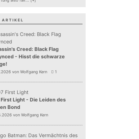
tung also fair
...
[+]
 ARTIKEL
ssin's Creed: Black Flag
nced - Hisst die schwarze
ge!
7.2026
von Wolfgang Kern
1
First Light - Die Leiden des
gen Bond
6.2026
von Wolfgang Kern