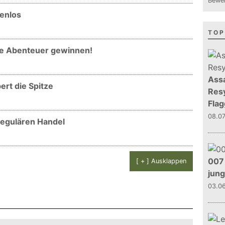
Bewer
tenlos
TOP
tte Abenteuer gewinnen!
Assa
ert die Spitze
Resy
Flag
08.0
 regulären Handel
007 
[ + ] Ausklappen
jun
03.0