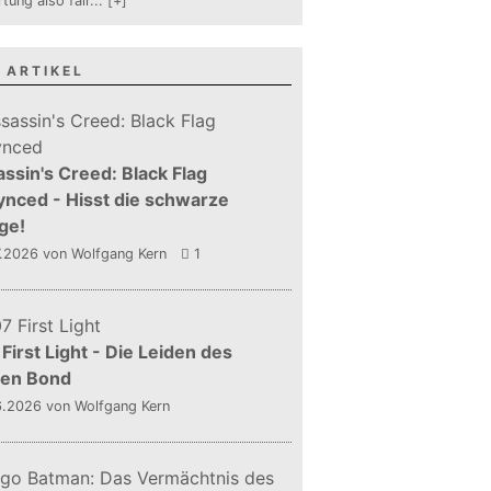
tung also fair
...
[+]
 ARTIKEL
ssin's Creed: Black Flag
nced - Hisst die schwarze
ge!
7.2026
von Wolfgang Kern
1
First Light - Die Leiden des
gen Bond
6.2026
von Wolfgang Kern