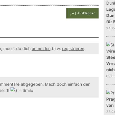
Leg
[ + ] Ausklappen
Dunk
für 
27.0
, musst du dich
anmelden
bzw.
registrieren
.
Stee
Wire
nich
05.0
ommentare abgegeben. Mach doch einfach den
er 1!
Prag
von
22.0