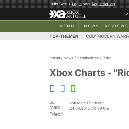
Hallo Gast »
Login
oder
Registrierung
P
MENÜ
NEWS
REVIEWS
TOP-THEMEN:
COD: MODERN WARF
Portal
/
News
/
Vermischtes
/
Ride
Xbox Charts - "Rid
von Marc Friedrichs
24.04.2015, 10:36 Uhr