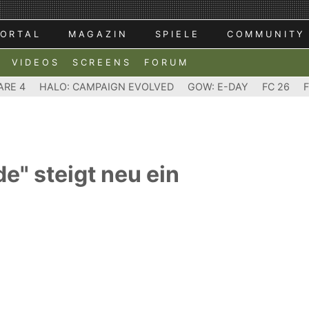
ORTAL
MAGAZIN
SPIELE
COMMUNITY
VIDEOS
SCREENS
FORUM
ARE 4
HALO: CAMPAIGN EVOLVED
GOW: E-DAY
FC 26
e" steigt neu ein