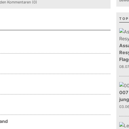
Bewer
den Kommentaren (0)
TOP
Assa
Resy
Flag
08.0
007 
jun
03.0
land