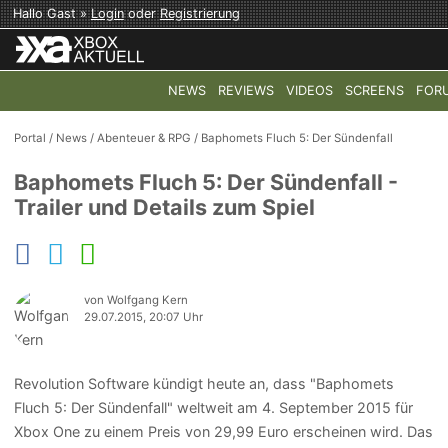
Hallo Gast »
Login
oder
Registrierung
NEWS
REVIEWS
VIDEOS
SCREENS
FOR
TOP-THEMEN:
COD: MODERN WARFARE 4
HALO: CAMPAI
Portal
/
News
/
Abenteuer & RPG
/
Baphomets Fluch 5: Der Sündenfall
Baphomets Fluch 5: Der Sündenfall -
Trailer und Details zum Spiel
von Wolfgang Kern
29.07.2015, 20:07 Uhr
Revolution Software kündigt heute an, dass "Baphomets
Fluch 5: Der Sündenfall" weltweit am 4. September 2015 für
Xbox One zu einem Preis von 29,99 Euro erscheinen wird. Das