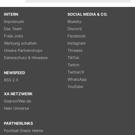
INTERN
SOCIAL MEDIA & CO.
Impressum
Bluesky
Das Team
Discord
Freie Jobs
Facebook
Werbung schalten
Instagram
Unsere Partnershops
Threads
Datenschutz & Hinweise
TikTok
Twitch
Twitter/X
NEWSFEED
WhatsApp
RSS 2.0
YouTube
XA NETZWERK
GearsofWar.de
Halo Universe
PARTNERLINKS
Football Snack Helme