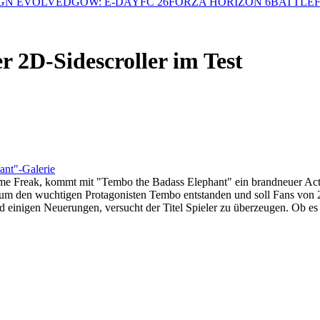
GN EVOLVED
GOW: E-DAY
FC 26
FORZA HORIZON 6
BATTLEF
 2D-Sidescroller im Test
ant"-Galerie
 Freak, kommt mit "Tembo the Badass Elephant" ein brandneuer Acti
 um den wuchtigen Protagonisten Tembo entstanden und soll Fans von 
einigen Neuerungen, versucht der Titel Spieler zu überzeugen. Ob es d