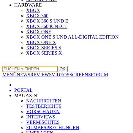
HARDWARE
XBOX
XBOX 360
XBOX 360 S UND E
XBOX 360 KINECT
XBOX ONE
XBOX ONE S UND ALL-DIGITAL EDITION
XBOX ONE X
XBOX SERIES S
XBOX SERIES X
OK
MENÜ
NEWS
REVIEWS
VIDEOS
SCREENS
FORUM
PORTAL
MAGAZIN
NACHRICHTEN
TESTBERICHTE
VORSCHAUEN
INTERVIEWS
VERMISCHTES
FILMBESPRECHUNGEN
UMFRAGEN