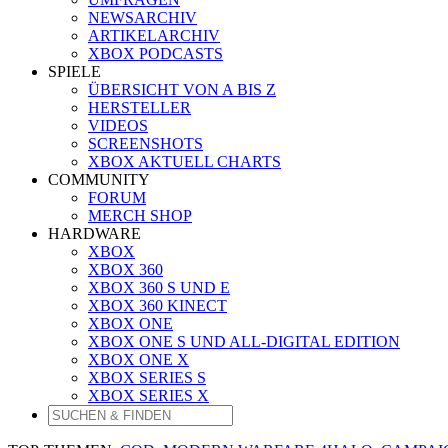
NEWSARCHIV
ARTIKELARCHIV
XBOX PODCASTS
SPIELE
ÜBERSICHT VON A BIS Z
HERSTELLER
VIDEOS
SCREENSHOTS
XBOX AKTUELL CHARTS
COMMUNITY
FORUM
MERCH SHOP
HARDWARE
XBOX
XBOX 360
XBOX 360 S UND E
XBOX 360 KINECT
XBOX ONE
XBOX ONE S UND ALL-DIGITAL EDITION
XBOX ONE X
XBOX SERIES S
XBOX SERIES X