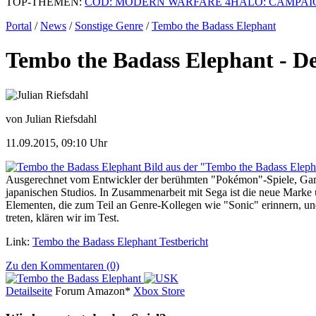
TOP-THEMEN:
COD: MODERN WARFARE 4
HALO: CAMPAI
Portal
/
News
/
Sonstige Genre
/
Tembo the Badass Elephant
Tembo the Badass Elephant - Der
von Julian Riefsdahl
11.09.2015, 09:10 Uhr
Bild aus der "Tembo the Badass Eleph
Ausgerechnet vom Entwickler der berühmten "Pokémon"-Spiele, Game
japanischen Studios. In Zusammenarbeit mit Sega ist die neue Marke
Elementen, die zum Teil an Genre-Kollegen wie "Sonic" erinnern, und 
treten, klären wir im Test.
Link:
Tembo the Badass Elephant Testbericht
Zu den Kommentaren (0)
Detailseite
Forum
Am
a
z
o
n*
Xbox
Store