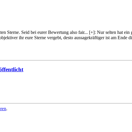
lten Sterne. Seid bei eurer Bewertung also fair
...
[+]
: Nur selten hat ein
objektiver ihr eure Sterne vergebt, desto aussagekräftiger ist am Ende
ffentlicht
eren
.