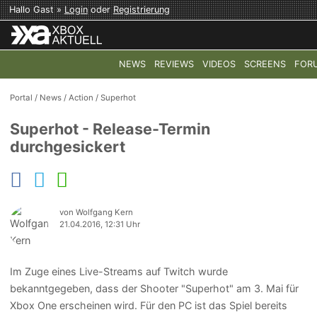
Hallo Gast »
Login
oder
Registrierung
NEWS
REVIEWS
VIDEOS
SCREENS
FOR
TOP-THEMEN:
COD: MODERN WARFARE 4
HALO: CAMPAI
Portal
/
News
/
Action
/
Superhot
Superhot - Release-Termin
durchgesickert
von Wolfgang Kern
21.04.2016, 12:31 Uhr
Im Zuge eines Live-Streams auf Twitch wurde
bekanntgegeben, dass der Shooter "Superhot" am 3. Mai für
Xbox One erscheinen wird. Für den PC ist das Spiel bereits