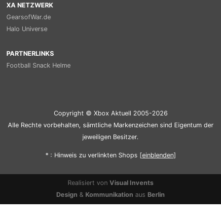
XA NETZWERK
GearsofWar.de
Halo Universe
PARTNERLINKS
Football Snack Helme
Copyright © Xbox Aktuell 2005-2026
Alle Rechte vorbehalten, sämtliche Markenzeichen sind Eigentum der
jeweiligen Besitzer.
* : Hinweis zu verlinkten Shops [
ein
blenden
]
Realisiert von
Visual Invents
Design
&
Kommunikation
aus
Berlin