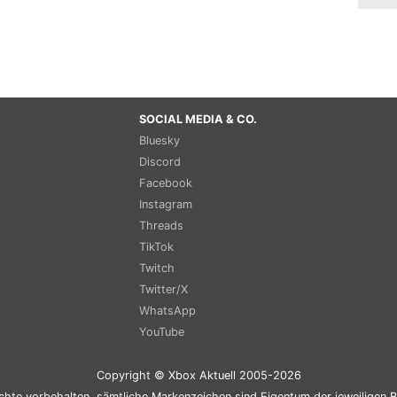
SOCIAL MEDIA & CO.
Bluesky
Discord
Facebook
Instagram
Threads
TikTok
Twitch
Twitter/X
WhatsApp
YouTube
Copyright © Xbox Aktuell 2005-2026
chte vorbehalten, sämtliche Markenzeichen sind Eigentum der jeweiligen B