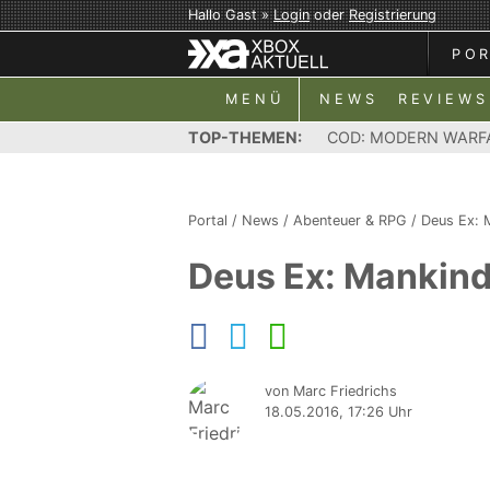
Hallo Gast »
Login
oder
Registrierung
PO
MENÜ
NEWS
REVIEWS
TOP-THEMEN:
COD: MODERN WARF
Portal
/
News
/
Abenteuer & RPG
/
Deus Ex: 
Deus Ex: Mankind
von Marc Friedrichs
18.05.2016, 17:26 Uhr