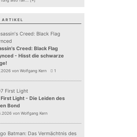
tung also fair
...
[+]
 ARTIKEL
ssin's Creed: Black Flag
nced - Hisst die schwarze
ge!
7.2026
von Wolfgang Kern
1
First Light - Die Leiden des
gen Bond
6.2026
von Wolfgang Kern