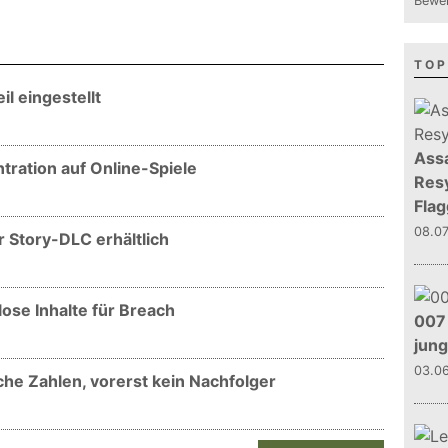
Bewer
TOP
l eingestellt
Assa
tration auf Online-Spiele
Resy
Flag
08.0
 Story-DLC erhältlich
ose Inhalte für Breach
007 
jun
03.0
he Zahlen, vorerst kein Nachfolger