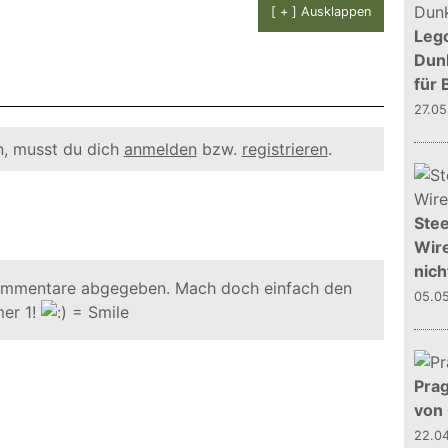
[ + ] Ausklappen
Leg
Dunk
für 
27.0
, musst du dich
anmelden
bzw.
registrieren
.
Stee
Wire
nich
ommentare abgegeben. Mach doch einfach den
05.0
er 1!
Prag
von
22.0