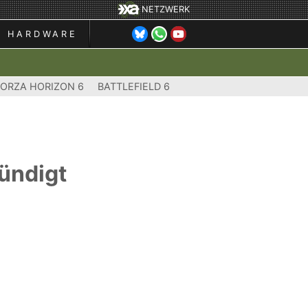
NETZWERK
HARDWARE
FORZA HORIZON 6
BATTLEFIELD 6
ündigt