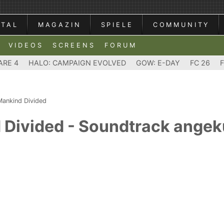
RTAL
MAGAZIN
SPIELE
COMMUNITY
VIDEOS
SCREENS
FORUM
ARE 4
HALO: CAMPAIGN EVOLVED
GOW: E-DAY
FC 26
Mankind Divided
 Divided - Soundtrack angek