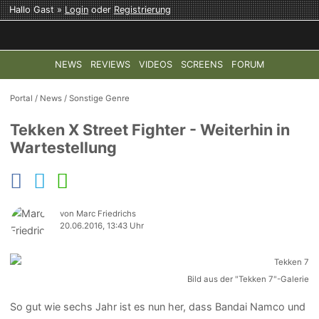
Hallo Gast »
Login
oder
Registrierung
NEWS
REVIEWS
VIDEOS
SCREENS
FORUM
TOP-THEMEN:
COD: MODERN WARFARE 4
HALO: CAMPAI
Portal
/
News
/
Sonstige Genre
Tekken X Street Fighter - Weiterhin in
Wartestellung
von Marc Friedrichs
20.06.2016, 13:43 Uhr
Bild aus der "Tekken 7"-Galerie
So gut wie sechs Jahr ist es nun her, dass Bandai Namco und