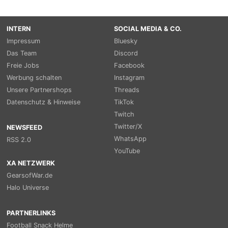
INTERN
SOCIAL MEDIA & CO.
Impressum
Bluesky
Das Team
Discord
Freie Jobs
Facebook
Werbung schalten
Instagram
Unsere Partnershops
Threads
Datenschutz & Hinweise
TikTok
Twitch
Twitter/X
NEWSFEED
WhatsApp
RSS 2.0
YouTube
XA NETZWERK
GearsofWar.de
Halo Universe
PARTNERLINKS
Football Snack Helme