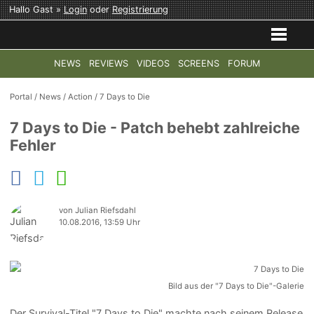
Hallo Gast »
Login
oder
Registrierung
NEWS
REVIEWS
VIDEOS
SCREENS
FORUM
TOP-THEMEN:
COD: MODERN WARFARE 4
HALO: CAMPAI
Portal
/
News
/
Action
/
7 Days to Die
7 Days to Die - Patch behebt zahlreiche
Fehler
von Julian Riefsdahl
10.08.2016, 13:59 Uhr
Bild aus der "7 Days to Die"-Galerie
Der Survival-Titel "7 Days to Die" machte nach seinem Release