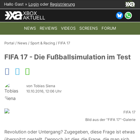
Hallo Gast »
Login
oder
Registrierung
NEWS
REVIEWS
VIDEOS
SCREENS
FORUM
TOP-THEMEN:
COD: MODERN WARFARE 4
HALO: CAMPAI
Portal
/
News
/
Sport & Racing
/
FIFA 17
FIFA 17 - Die Fußballsimulation im Test
von Tobias Siena
10.10.2016, 12:06 Uhr
Bild aus der "FIFA 17"-Galerie
Revolution oder Untergang? Zugegeben, diese Frage ist etwas
überspitzt gestellt. Dennoch ist dies die Frage, die man sich