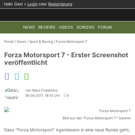
Hallo Gast »
Login
oder
Registrierung
NEWS
REVIEWS
VIDEOS
SCREENS
FORUM
TOP-THEMEN:
COD: MODERN WARFARE 4
HALO: CAMPAI
Portal
/
News
/
Sport & Racing
/
Forza Motorsport 7
Forza Motorsport 7 - Erster Screenshot
veröffentlicht
von Marc Friedrichs
06.04.2017, 18:15 Uhr
4
Bild aus der "Forza Motorsport 7"-Galerie
Dass "Forza Motorsport" irgendwann in eine neue Runde geht,