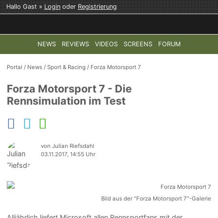
Hallo Gast »
Login
oder
Registrierung
NEWS
REVIEWS
VIDEOS
SCREENS
FORUM
TOP-THEMEN:
COD: MODERN WARFARE 4
HALO: CAMPAI
Portal
/
News
/
Sport & Racing
/
Forza Motorsport 7
Forza Motorsport 7 - Die
Rennsimulation im Test
von Julian Riefsdahl
03.11.2017, 14:55 Uhr
Bild aus der "Forza Motorsport 7"-Galerie
Alljährlich liefert Microsoft allen Rennsportfans mit der