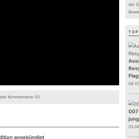
der Q
Bewer
TOP
Assa
Resy
Flag
08.0
den Kommentaren (0)
007 
jun
03.0
dition angekündigt