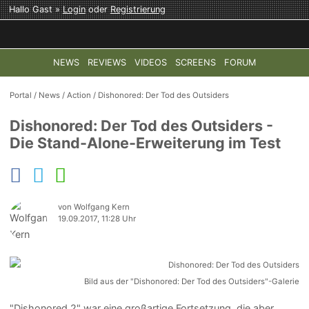
Hallo Gast »
Login
oder
Registrierung
NEWS
REVIEWS
VIDEOS
SCREENS
FORUM
TOP-THEMEN:
COD: MODERN WARFARE 4
HALO: CAMPAI
Portal
/
News
/
Action
/
Dishonored: Der Tod des Outsiders
Dishonored: Der Tod des Outsiders -
Die Stand-Alone-Erweiterung im Test
von Wolfgang Kern
19.09.2017, 11:28 Uhr
Bild aus der "Dishonored: Der Tod des Outsiders"-Galerie
"Dishonored 2" war eine großartige Fortsetzung, die aber