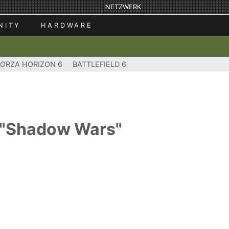
NETZWERK
NITY
HARDWARE
FORZA HORIZON 6
BATTLEFIELD 6
e "Shadow Wars"