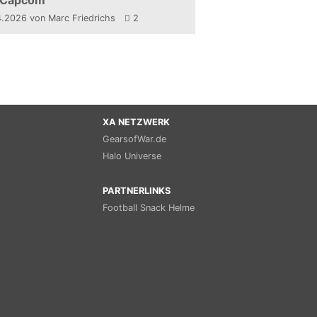
 Capcom
4.2026
von Marc Friedrichs
2
XA NETZWERK
GearsofWar.de
Halo Universe
PARTNERLINKS
Football Snack Helme