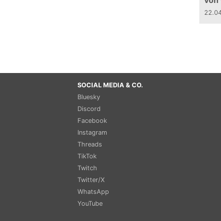
von
22.0
SOCIAL MEDIA & CO.
Bluesky
Discord
Facebook
Instagram
Threads
TikTok
Twitch
Twitter/X
WhatsApp
YouTube