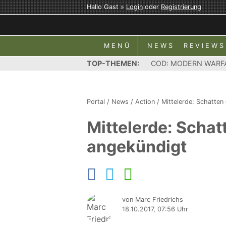
Hallo Gast »
Login
oder
Registrierung
MENÜ
NEWS
REVIEWS
TOP-THEMEN:
COD: MODERN WARF
Portal
/
News
/
Action
/
Mittelerde: Schatten
Mittelerde: Scha
angekündigt
von Marc Friedrichs
18.10.2017, 07:56 Uhr