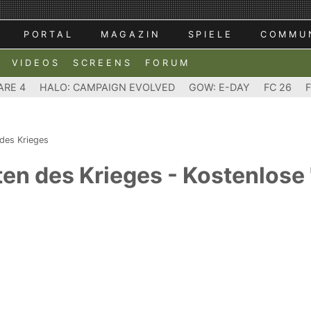
PORTAL
MAGAZIN
SPIELE
COMMU
VIDEOS
SCREENS
FORUM
ARE 4
HALO: CAMPAIGN EVOLVED
GOW: E-DAY
FC 26
 des Krieges
tten des Krieges - Kostenlos