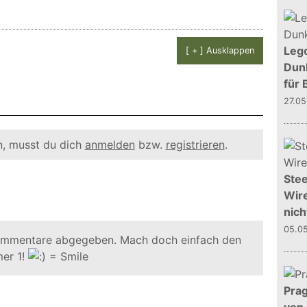
Leg
[ + ] Ausklappen
Dunk
für 
27.0
, musst du dich
anmelden
bzw.
registrieren
.
Stee
Wire
nich
05.0
ommentare abgegeben. Mach doch einfach den
er 1!
Prag