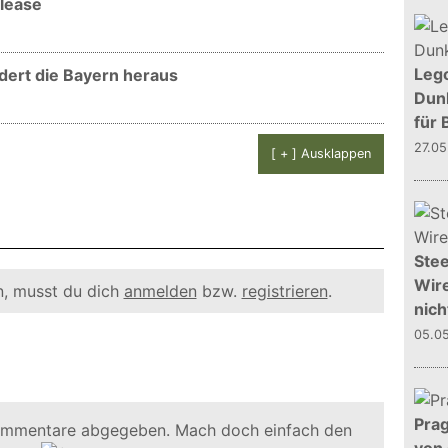
elease
Leg
dert die Bayern heraus
Dunk
für 
27.0
[ + ] Ausklappen
Stee
Wire
, musst du dich
anmelden
bzw.
registrieren
.
nich
05.0
Prag
ommentare abgegeben. Mach doch einfach den