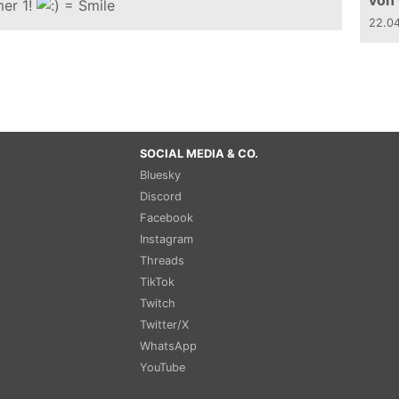
von
er 1!
22.0
SOCIAL MEDIA & CO.
Bluesky
Discord
Facebook
Instagram
Threads
TikTok
Twitch
Twitter/X
WhatsApp
YouTube