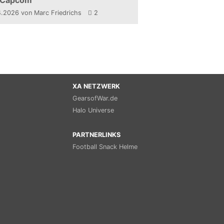
 Capcom
4.2026
von Marc Friedrichs
2
XA NETZWERK
GearsofWar.de
Halo Universe
PARTNERLINKS
Football Snack Helme