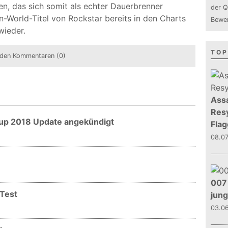
den, das sich somit als echter Dauerbrenner
der Q
-World-Titel von Rockstar bereits in den Charts
Bewer
wieder.
TOP
den Kommentaren (0)
Assa
Resy
Cup 2018 Update angekündigt
Flag
08.0
007 
 Test
jun
03.0