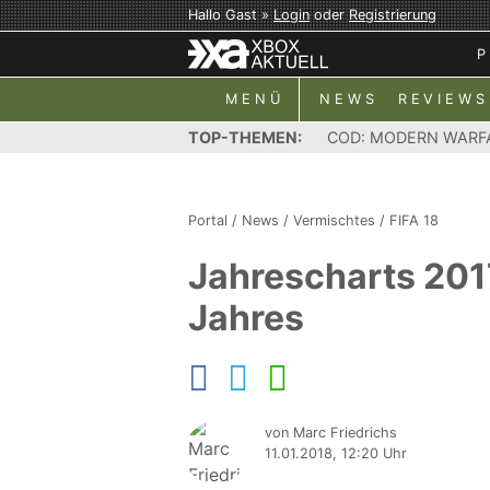
Hallo Gast »
Login
oder
Registrierung
P
MENÜ
NEWS
REVIEWS
TOP-THEMEN:
COD: MODERN WARF
Portal
/
News
/
Vermischtes
/
FIFA 18
Jahrescharts 2017
Jahres
von Marc Friedrichs
11.01.2018, 12:20 Uhr