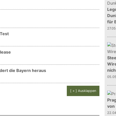
Leg
Dunk
für 
27.0
 Test
elease
Stee
Wire
nich
dert die Bayern heraus
05.0
[ + ] Ausklappen
Prag
von
22.0