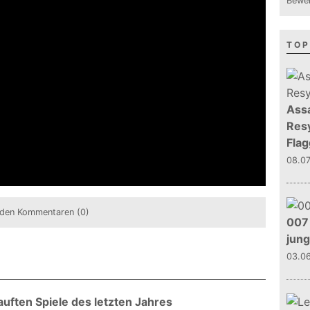
Bewer
TOP
Assa
Resy
Flag
08.0
den Kommentaren (0)
007 
jun
03.0
uften Spiele des letzten Jahres