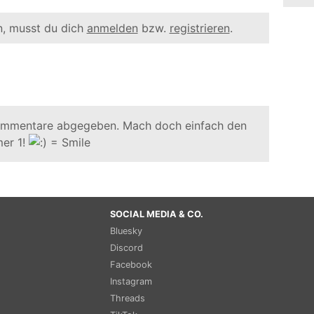
, musst du dich
anmelden
bzw.
registrieren
.
ommentare abgegeben. Mach doch einfach den
er 1!
SOCIAL MEDIA & CO.
Bluesky
Discord
Facebook
Instagram
Threads