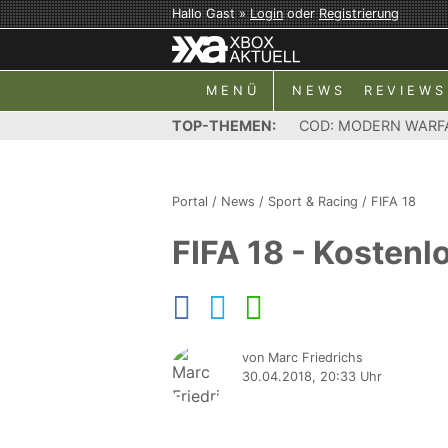
Hallo Gast »
Login
oder
Registrierung
MENÜ
NEWS
REVIEWS
TOP-THEMEN:
COD: MODERN WARF
Portal
/
News
/
Sport & Racing
/
FIFA 18
FIFA 18 - Kosten
von Marc Friedrichs
30.04.2018, 20:33 Uhr