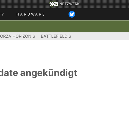
NETZWERK
TY
HARDWARE
FORZA HORIZON 6
BATTLEFIELD 6
pdate angekündigt