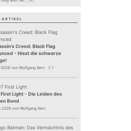
tung also fair
...
[+]
 ARTIKEL
ssin's Creed: Black Flag
nced - Hisst die schwarze
ge!
7.2026
von Wolfgang Kern
1
First Light - Die Leiden des
gen Bond
6.2026
von Wolfgang Kern