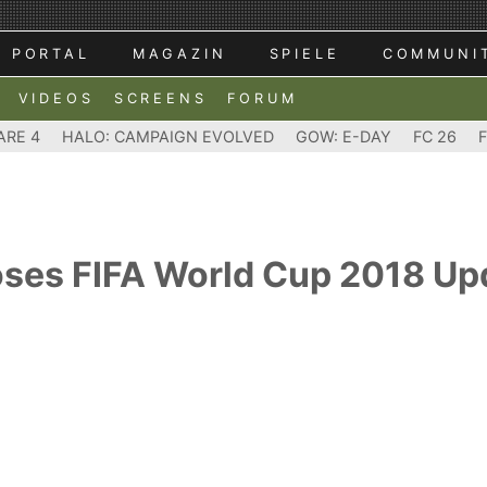
PORTAL
MAGAZIN
SPIELE
COMMUNI
VIDEOS
SCREENS
FORUM
ARE 4
HALO: CAMPAIGN EVOLVED
GOW: E-DAY
FC 26
loses FIFA World Cup 2018 U