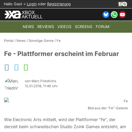
Hallo Gast »
Login
oder
Registrierung
NEWS
REVIEWS
VIDEOS
SCREENS
FORUM
TOP-THEMEN:
COD: MODERN WARFARE 4
HALO: CAMPAI
Portal
/
News
/
Sonstige Genre
/
Fe
Fe - Plattformer erscheint im Februar
von Marc Friedrichs
12.01.2018, 11:46 Uhr
Bild aus der "Fe"-Galerie
Wie Electronic Arts mitteilt, wird der Plattformer "Fe", der
derzeit beim schwedischen Studio Zoink Games entsteht, am