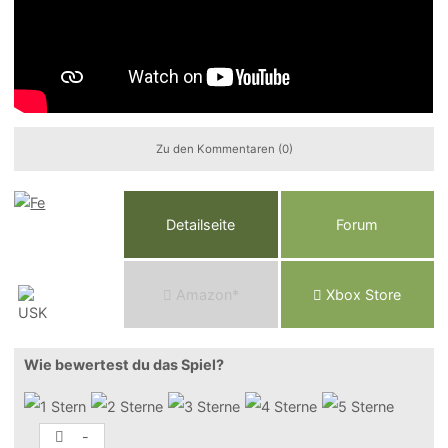
Zu den Kommentaren (0)
Detailseite
Forum
Am
a
z
o
n*
Xbox
Store
Wie bewertest du das Spiel?
-