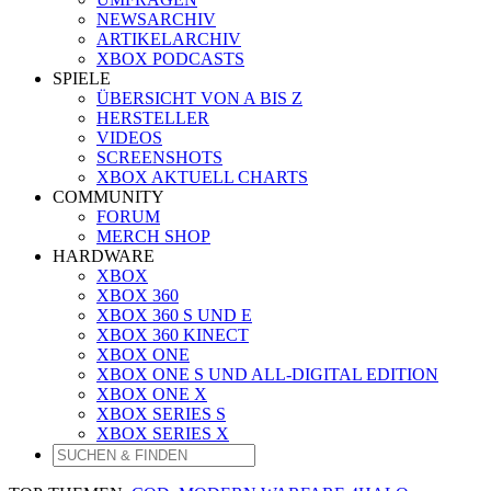
NEWSARCHIV
ARTIKELARCHIV
XBOX PODCASTS
SPIELE
ÜBERSICHT VON A BIS Z
HERSTELLER
VIDEOS
SCREENSHOTS
XBOX AKTUELL CHARTS
COMMUNITY
FORUM
MERCH SHOP
HARDWARE
XBOX
XBOX 360
XBOX 360 S UND E
XBOX 360 KINECT
XBOX ONE
XBOX ONE S UND ALL-DIGITAL EDITION
XBOX ONE X
XBOX SERIES S
XBOX SERIES X