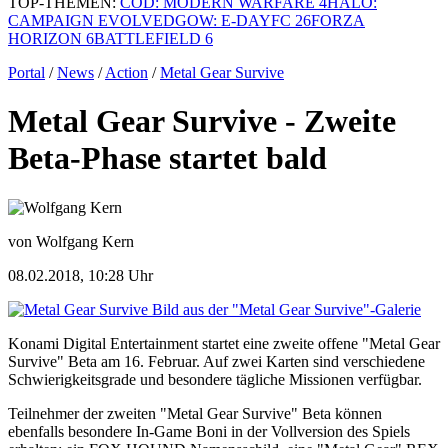
TOP-THEMEN:
COD: MODERN WARFARE 4
HALO:
CAMPAIGN EVOLVED
GOW: E-DAY
FC 26
FORZA
HORIZON 6
BATTLEFIELD 6
Portal
/
News
/
Action
/
Metal Gear Survive
Metal Gear Survive - Zweite
Beta-Phase startet bald
von Wolfgang Kern
08.02.2018, 10:28 Uhr
Bild aus der "Metal Gear Survive"-Galerie
Konami Digital Entertainment startet eine zweite offene "Metal Gear
Survive" Beta am 16. Februar. Auf zwei Karten sind verschiedene
Schwierigkeitsgrade und besondere tägliche Missionen verfügbar.
Teilnehmer der zweiten "Metal Gear Survive" Beta können
ebenfalls besondere In-Game Boni in der Vollversion des Spiels