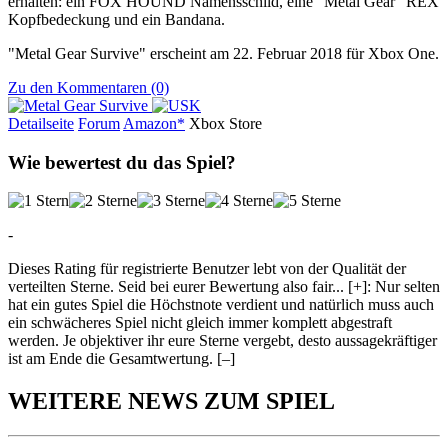
erhalten: ein FOX HOUND Namensschild, eine "Metal Gear" REX
Kopfbedeckung und ein Bandana.
"Metal Gear Survive" erscheint am 22. Februar 2018 für Xbox One.
Zu den Kommentaren (0)
Detailseite
Forum
Am
a
z
o
n*
Xbox
Store
Wie bewertest du das Spiel?
-
Dieses Rating für registrierte Benutzer lebt von der Qualität der
verteilten Sterne. Seid bei eurer Bewertung also fair
...
[+]
: Nur selten
hat ein gutes Spiel die Höchstnote verdient und natürlich muss auch
ein schwächeres Spiel nicht gleich immer komplett abgestraft
werden. Je objektiver ihr eure Sterne vergebt, desto aussagekräftiger
ist am Ende die Gesamtwertung.
[–]
WEITERE NEWS ZUM SPIEL