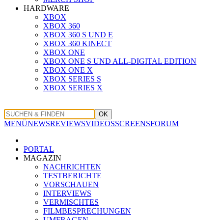
HARDWARE
XBOX
XBOX 360
XBOX 360 S UND E
XBOX 360 KINECT
XBOX ONE
XBOX ONE S UND ALL-DIGITAL EDITION
XBOX ONE X
XBOX SERIES S
XBOX SERIES X
OK
MENÜ
NEWS
REVIEWS
VIDEOS
SCREENS
FORUM
PORTAL
MAGAZIN
NACHRICHTEN
TESTBERICHTE
VORSCHAUEN
INTERVIEWS
VERMISCHTES
FILMBESPRECHUNGEN
UMFRAGEN