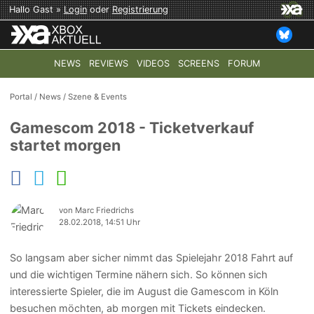
Hallo Gast »
Login
oder
Registrierung
NEWS
REVIEWS
VIDEOS
SCREENS
FORUM
TOP-THEMEN:
COD: MODERN WARFARE 4
HALO: CAMPAI
Portal
/
News
/
Szene & Events
Gamescom 2018 - Ticketverkauf
startet morgen
von Marc Friedrichs
28.02.2018, 14:51 Uhr
So langsam aber sicher nimmt das Spielejahr 2018 Fahrt auf
und die wichtigen Termine nähern sich. So können sich
interessierte Spieler, die im August die Gamescom in Köln
besuchen möchten, ab morgen mit Tickets eindecken.