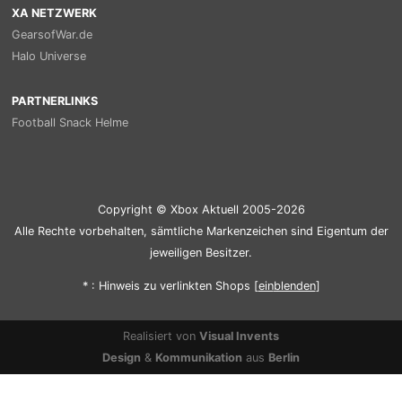
XA NETZWERK
GearsofWar.de
Halo Universe
PARTNERLINKS
Football Snack Helme
Copyright © Xbox Aktuell 2005-2026
Alle Rechte vorbehalten, sämtliche Markenzeichen sind Eigentum der
jeweiligen Besitzer.
* : Hinweis zu verlinkten Shops [
ein
blenden
]
Realisiert von
Visual Invents
Design
&
Kommunikation
aus
Berlin