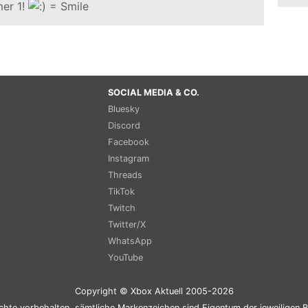
er 1!
SOCIAL MEDIA & CO.
Bluesky
Discord
Facebook
Instagram
Threads
TikTok
Twitch
Twitter/X
WhatsApp
YouTube
Copyright © Xbox Aktuell 2005-2026
chte vorbehalten, sämtliche Markenzeichen sind Eigentum der jeweiligen B