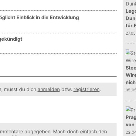
Leg
licht Einblick in die Entwicklung
Dunk
für 
27.0
gekündigt
Stee
Wire
nich
, musst du dich
anmelden
bzw.
registrieren
.
05.0
Prag
von
ommentare abgegeben. Mach doch einfach den
22.0