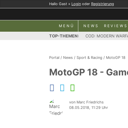
Hallo Gast »
Login
oder
Registrierung
MENÜ
NEWS
REVIEWS
TOP-THEMEN:
COD: MODERN WARF
Portal
/
News
/
Sport & Racing
/
MotoGP 18
MotoGP 18 - Game
von Marc Friedrichs
08.05.2018, 11:29 Uhr