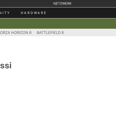
NETZWERK
NITY
HARDWARE
FORZA HORIZON 6
BATTLEFIELD 6
ssi