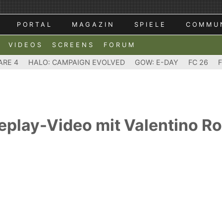
PORTAL
MAGAZIN
SPIELE
COMMU
VIDEOS
SCREENS
FORUM
ARE 4
HALO: CAMPAIGN EVOLVED
GOW: E-DAY
FC 26
play-Video mit Valentino Ro