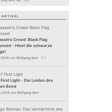
tung also fair
...
[+]
 ARTIKEL
ssin's Creed: Black Flag
nced - Hisst die schwarze
ge!
7.2026
von Wolfgang Kern
1
First Light - Die Leiden des
gen Bond
6.2026
von Wolfgang Kern