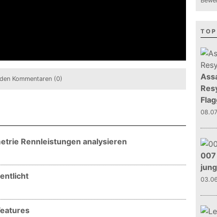
Bewer
TOP
Assa
den Kommentaren (0)
Resy
Flag
08.0
etrie Rennleistungen analysieren
007 
jun
entlicht
03.0
Features