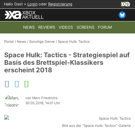
Hallo Gast »
Login
oder
Registrierung
NEWS
REVIEWS
VIDEOS
SCREENS
FORUM
TOP-THEMEN:
COD: MODERN WARFARE 4
HALO: CAMPAI
Portal
/
News
/
Sonstige Genre
/
Space Hulk: Tactics
Space Hulk: Tactics - Strategiespiel auf
Basis des Brettspiel-Klassikers
erscheint 2018
von Marc Friedrichs
30.05.2018, 14:01 Uhr
Bild aus der "Space Hulk: Tactics"-Galerie