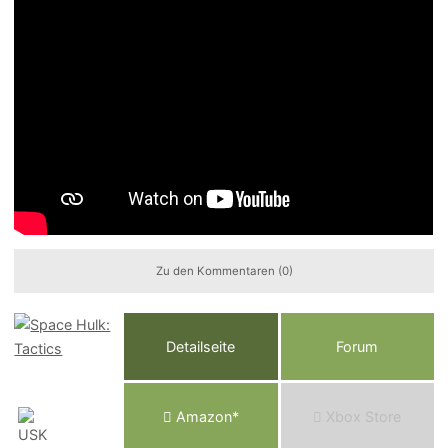
Zu den Kommentaren (0)
Detailseite
Forum
Am
a
z
o
n*
Xbox
Store