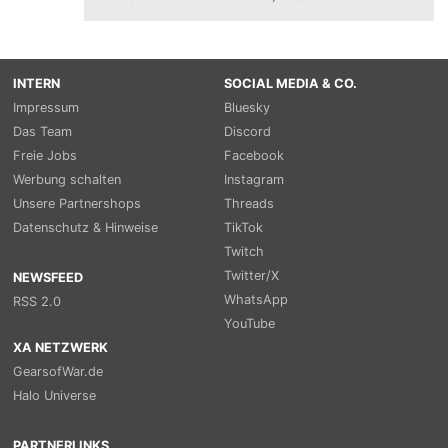
INTERN
SOCIAL MEDIA & CO.
Impressum
Bluesky
Das Team
Discord
Freie Jobs
Facebook
Werbung schalten
Instagram
Unsere Partnershops
Threads
Datenschutz & Hinweise
TikTok
Twitch
Twitter/X
NEWSFEED
WhatsApp
RSS 2.0
YouTube
XA NETZWERK
GearsofWar.de
Halo Universe
PARTNERLINKS