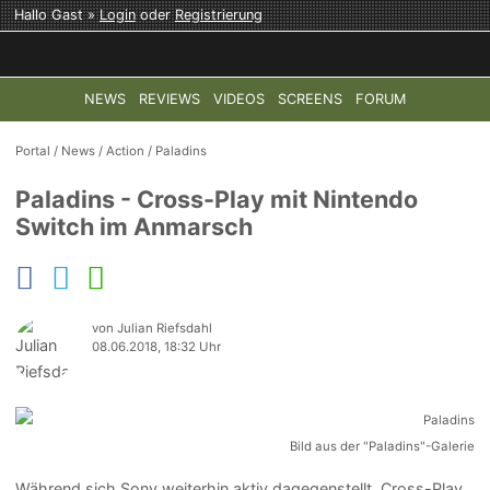
Hallo Gast »
Login
oder
Registrierung
NEWS
REVIEWS
VIDEOS
SCREENS
FORUM
TOP-THEMEN:
COD: MODERN WARFARE 4
HALO: CAMPAI
Portal
/
News
/
Action
/
Paladins
Paladins - Cross-Play mit Nintendo
Switch im Anmarsch
von Julian Riefsdahl
08.06.2018, 18:32 Uhr
Bild aus der "Paladins"-Galerie
Während sich Sony weiterhin aktiv dagegenstellt, Cross-Play