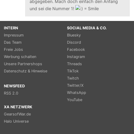
abgegeben. Mach doch einfach den Anfang
und sei die Nummer 1!
INTERN
SOCIAL MEDIA & CO.
Impressum
Bluesky
Das Team
Discord
Freie Jobs
Facebook
Werbung schalten
Instagram
Unsere Partnershops
Threads
Datenschutz & Hinweise
TikTok
Twitch
Twitter/X
NEWSFEED
WhatsApp
RSS 2.0
YouTube
XA NETZWERK
GearsofWar.de
Halo Universe