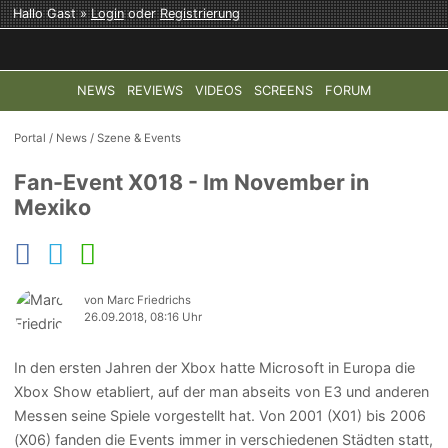
Hallo Gast »
Login
oder
Registrierung
NEWS
REVIEWS
VIDEOS
SCREENS
FORUM
TOP-THEMEN:
COD: MODERN WARFARE 4
HALO: CAMPAI
Portal
/
News
/
Szene & Events
Fan-Event X018 - Im November in
Mexiko
von Marc Friedrichs
26.09.2018, 08:16 Uhr
In den ersten Jahren der Xbox hatte Microsoft in Europa die
Xbox Show etabliert, auf der man abseits von E3 und anderen
Messen seine Spiele vorgestellt hat. Von 2001 (X01) bis 2006
(X06) fanden die Events immer in verschiedenen Städten statt,