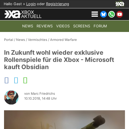
Hallo Gast »
Login
oder
Registrierung
NEWS
REVIEWS
VIDEOS
SCREENS
FORUM
TOP-THEMEN:
COD: MODERN WARFARE 4
HALO: CAMPAI
Portal
/
News
/
Vermischtes
/
Armored Warfare
In Zukunft wohl wieder exklusive
Rollenspiele für die Xbox - Microsoft
kauft Obsidian
von Marc Friedrichs
10.10.2018, 14:48 Uhr