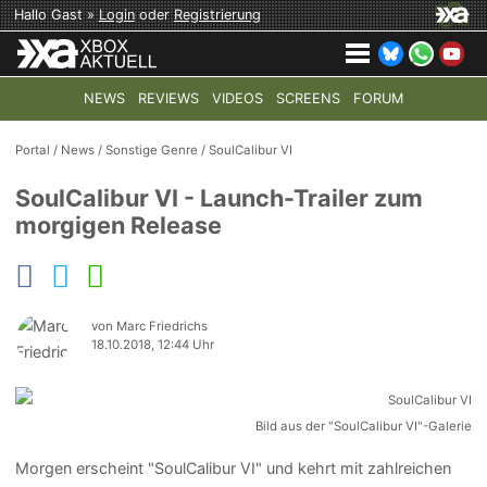
Hallo Gast »
Login
oder
Registrierung
NEWS
REVIEWS
VIDEOS
SCREENS
FORUM
TOP-THEMEN:
COD: MODERN WARFARE 4
HALO: CAMPAI
Portal
/
News
/
Sonstige Genre
/
SoulCalibur VI
SoulCalibur VI - Launch-Trailer zum
morgigen Release
von Marc Friedrichs
18.10.2018, 12:44 Uhr
Bild aus der "SoulCalibur VI"-Galerie
Morgen erscheint "SoulCalibur VI" und kehrt mit zahlreichen