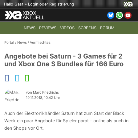
Hallo Gast »
Login
oder
Registrierung
NEWS
REVIEWS
VIDEOS
SCREENS
FORUM
TOP-THEMEN:
COD: MODERN WARFARE 4
HALO: CAMPAI
Portal
/
News
/
Vermischtes
Angebote bei Saturn - 3 Games für 2
und Xbox One S Bundles für 166 Euro
von Marc Friedrichs
19.11.2018, 10:42 Uhr
Auch der Elektronikhändler Saturn hat zum Start der Black
Week ein paar Angebote für Spieler parat - online als auch in
den Shops vor Ort.