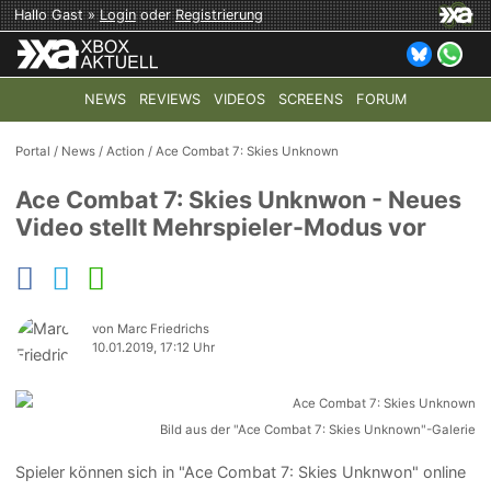
Hallo Gast »
Login
oder
Registrierung
NEWS
REVIEWS
VIDEOS
SCREENS
FORUM
TOP-THEMEN:
COD: MODERN WARFARE 4
HALO: CAMPAI
Portal
/
News
/
Action
/
Ace Combat 7: Skies Unknown
Ace Combat 7: Skies Unknwon - Neues
Video stellt Mehrspieler-Modus vor
von Marc Friedrichs
10.01.2019, 17:12 Uhr
Bild aus der "Ace Combat 7: Skies Unknown"-Galerie
Spieler können sich in "Ace Combat 7: Skies Unknwon" online