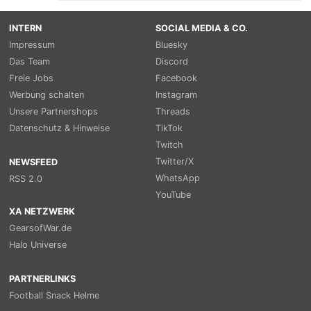
INTERN
SOCIAL MEDIA & CO.
Impressum
Bluesky
Das Team
Discord
Freie Jobs
Facebook
Werbung schalten
Instagram
Unsere Partnershops
Threads
Datenschutz & Hinweise
TikTok
Twitch
Twitter/X
NEWSFEED
WhatsApp
RSS 2.0
YouTube
XA NETZWERK
GearsofWar.de
Halo Universe
PARTNERLINKS
Football Snack Helme