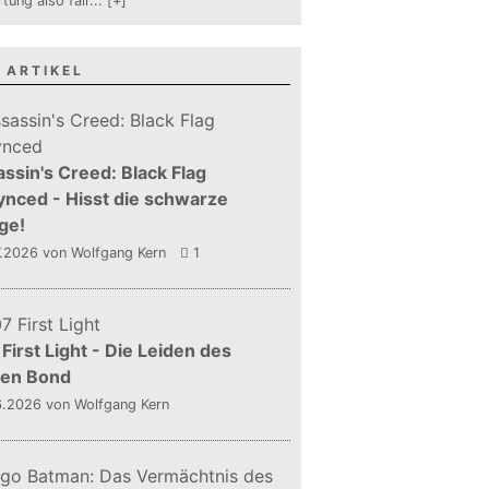
tung also fair
...
[+]
 ARTIKEL
ssin's Creed: Black Flag
nced - Hisst die schwarze
ge!
7.2026
von Wolfgang Kern
1
First Light - Die Leiden des
gen Bond
6.2026
von Wolfgang Kern