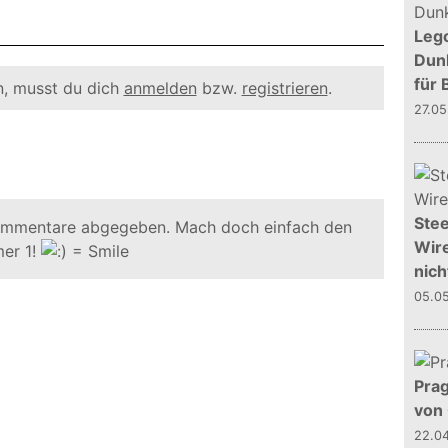
Leg
Dunk
für 
, musst du dich
anmelden
bzw.
registrieren
.
27.0
Stee
ommentare abgegeben. Mach doch einfach den
Wire
er 1!
nich
05.0
Prag
von
22.0