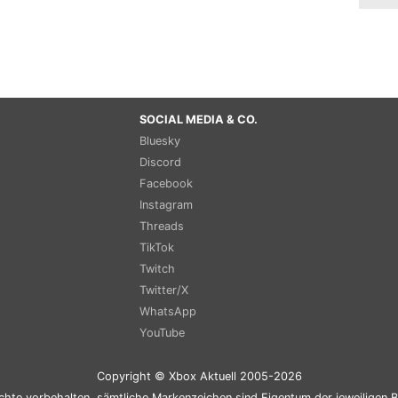
SOCIAL MEDIA & CO.
Bluesky
Discord
Facebook
Instagram
Threads
TikTok
Twitch
Twitter/X
WhatsApp
YouTube
Copyright © Xbox Aktuell 2005-2026
chte vorbehalten, sämtliche Markenzeichen sind Eigentum der jeweiligen B