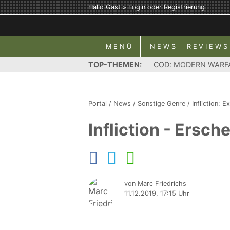
Hallo Gast »
Login
oder
Registrierung
MENÜ
NEWS
REVIEWS
TOP-THEMEN:
COD: MODERN WARF
Portal
/
News
/
Sonstige Genre
/
Infliction: 
Infliction - Ersc
von Marc Friedrichs
11.12.2019, 17:15 Uhr