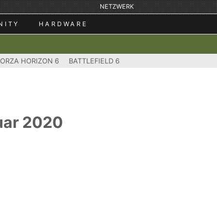
NETZWERK
NITY
HARDWARE
FORZA HORIZON 6
BATTLEFIELD 6
ruar 2020