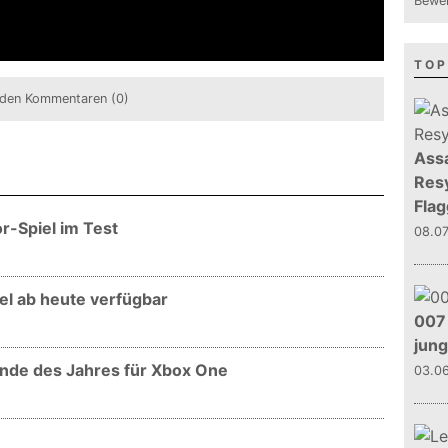
Bewer
TOP
den Kommentaren (0)
Assa
Resy
Flag
or-Spiel im Test
08.0
iel ab heute verfügbar
007 
jun
 Ende des Jahres für Xbox One
03.0