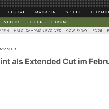
PORTAL
MAGAZIN
SPIELE
COMMU
VIDEOS
SCREENS
FORUM
ARE 4
HALO: CAMPAIGN EVOLVED
GOW: E-DAY
FC 26
Extended Cut
heint als Extended Cut im Feb