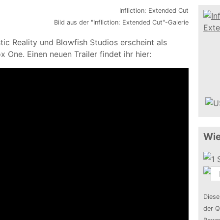
Bild aus der "Infliction: Extended Cut"-Galerie
tic Reality und Blowfish Studios erscheint als
 One. Einen neuen Trailer findet ihr hier:
Wie
Diese
der Q