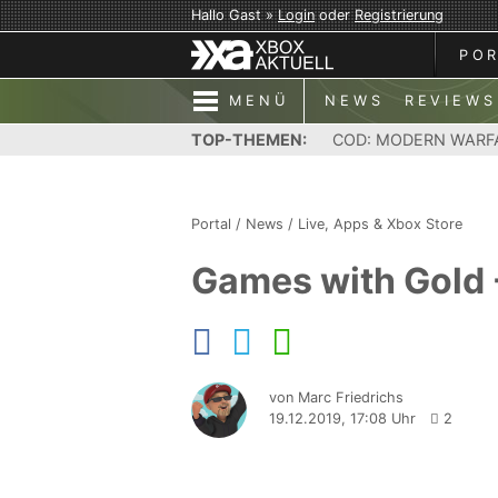
Hallo Gast »
Login
oder
Registrierung
PO
MENÜ
NEWS
REVIEWS
TOP-THEMEN:
COD: MODERN WARF
Portal
/
News
/
Live, Apps & Xbox Store
Games with Gold -
von Marc Friedrichs
19.12.2019, 17:08 Uhr
2