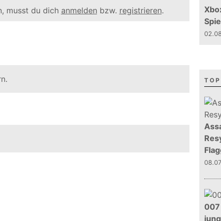
Xbo
, musst du dich
anmelden
bzw.
registrieren
.
Spie
02.08
n.
TOP
Assa
Resy
Flag
08.0
007 
jun