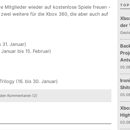
TOP
e Mitglieder wieder auf kostenlose Spiele freuen -
zwei weitere für die Xbox 360, die aber auch auf
Xbo
der
Gest
s 31. Januar)
Bac
 Januar bis 15. Februar)
Proj
Ant
05.08
Iron
Trilogy (16. bis 30. Januar)
Shit
05.08
den Kommentaren (2)
Xbox
Hig
03.08