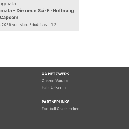
mata - Die neue Sci-Fi-Hoffnung
 Capcom
4.2026
von Marc Friedrichs
2
XA NETZWERK
GearsofWar.de
Halo Universe
PARTNERLINKS
Football Snack Helme