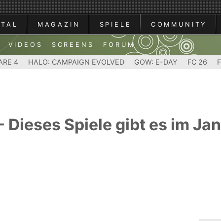
RTAL
MAGAZIN
SPIELE
COMMUNITY
VIDEOS
SCREENS
FORUM
ARE 4
HALO: CAMPAIGN EVOLVED
GOW: E-DAY
FC 26
 Dieses Spiele gibt es im Ja