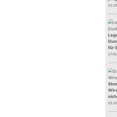
03.0
Leg
Dunk
für 
27.0
Stee
Wire
nich
05.0