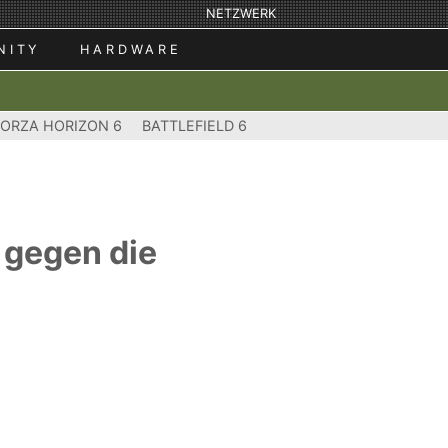
NETZWERK
NITY
HARDWARE
FORZA HORIZON 6
BATTLEFIELD 6
 gegen die