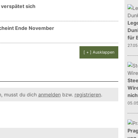
 verspätet sich
Leg
scheint Ende November
Dunk
für 
27.0
[ + ] Ausklappen
Stee
Wire
, musst du dich
anmelden
bzw.
registrieren
.
nich
05.0
Prag