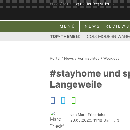
Hallo Gast »
Login
oder
Registrierung
MENÜ
NEWS
REVIEWS
TOP-THEMEN:
COD: MODERN WARF
Portal
/
News
/
Vermischtes
/
Weakless
#stayhome und sp
Langeweile
von Marc Friedrichs
26.03.2020, 11:18 Uhr
3