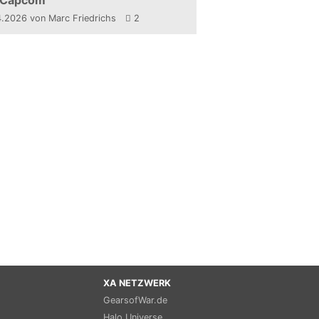
 Capcom
4.2026
von Marc Friedrichs
2
XA NETZWERK
GearsofWar.de
Halo Universe