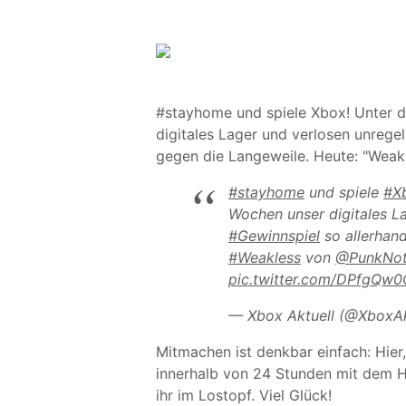
#stayhome und spiele Xbox! Unter 
digitales Lager und verlosen unreg
gegen die Langeweile. Heute: "Weak
#stayhome
und spiele
#X
Wochen unser digitales L
#Gewinnspiel
so allerhan
#Weakless
von
@PunkNot
pic.twitter.com/DPfgQw0
— Xbox Aktuell (@XboxAk
Mitmachen ist denkbar einfach: Hier
innerhalb von 24 Stunden mit dem 
ihr im Lostopf. Viel Glück!