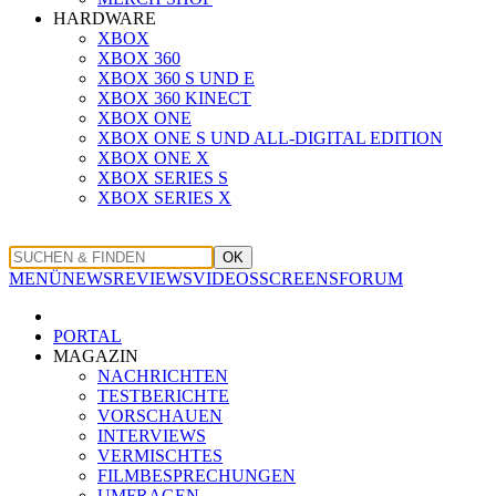
HARDWARE
XBOX
XBOX 360
XBOX 360 S UND E
XBOX 360 KINECT
XBOX ONE
XBOX ONE S UND ALL-DIGITAL EDITION
XBOX ONE X
XBOX SERIES S
XBOX SERIES X
OK
MENÜ
NEWS
REVIEWS
VIDEOS
SCREENS
FORUM
PORTAL
MAGAZIN
NACHRICHTEN
TESTBERICHTE
VORSCHAUEN
INTERVIEWS
VERMISCHTES
FILMBESPRECHUNGEN
UMFRAGEN