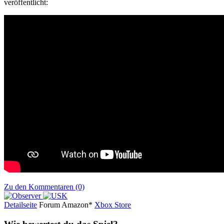
veröffentlicht:
Zu den Kommentaren (0)
Detailseite
Forum
Am
a
z
o
n*
Xbox
Store