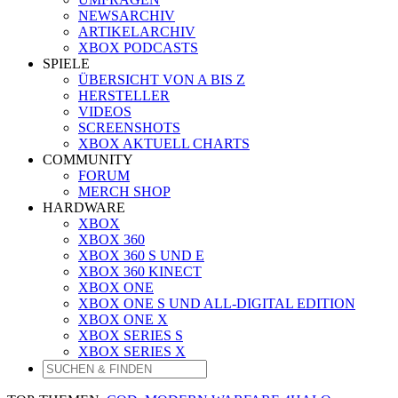
NEWSARCHIV
ARTIKELARCHIV
XBOX PODCASTS
SPIELE
ÜBERSICHT VON A BIS Z
HERSTELLER
VIDEOS
SCREENSHOTS
XBOX AKTUELL CHARTS
COMMUNITY
FORUM
MERCH SHOP
HARDWARE
XBOX
XBOX 360
XBOX 360 S UND E
XBOX 360 KINECT
XBOX ONE
XBOX ONE S UND ALL-DIGITAL EDITION
XBOX ONE X
XBOX SERIES S
XBOX SERIES X