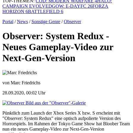
TOP-THEMEN:
COD: MODERN WARFARE 4
HALO:
CAMPAIGN EVOLVED
GOW: E-DAY
FC 26
FORZA
HORIZON 6
BATTLEFIELD 6
Portal
/
News
/
Sonstige Genre
/
Observer
Observer: System Redux -
Neues Gameplay-Video zur
Next-Gen-Version
von Marc Friedrichs
28.09.2020, 00:02 Uhr
Bild aus der "Observer"-Galerie
Pünktlich zum Launch der Xbox Series X bzw. S erscheint mit
"Observer: System Redux" eine optisch aufpolierte Version des
Horrorspiels. Im Rahmen der Tokyo Game Show hat Bloober Team
nun ein neues Gameplay-Video zur Next-Gen-Version