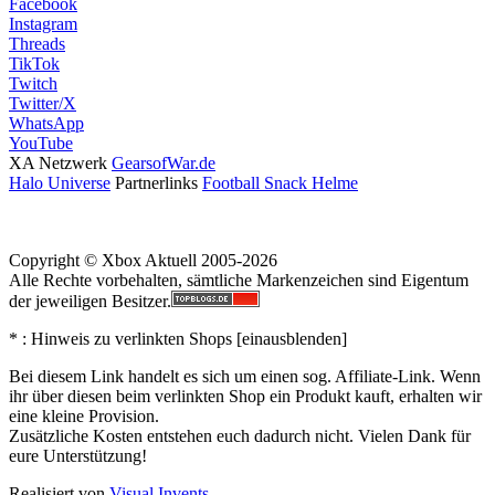
Facebook
Instagram
Threads
TikTok
Twitch
Twitter/X
WhatsApp
YouTube
XA Netzwerk
GearsofWar.de
Halo Universe
Partnerlinks
Football Snack Helme
Copyright © Xbox Aktuell 2005-2026
Alle Rechte vorbehalten, sämtliche Markenzeichen sind Eigentum
der jeweiligen Besitzer.
* : Hinweis zu verlinkten Shops [
ein
aus
blenden
]
Bei diesem Link handelt es sich um einen sog. Affiliate-Link. Wenn
ihr über diesen beim verlinkten Shop ein Produkt kauft, erhalten wir
eine kleine Provision.
Zusätzliche Kosten entstehen euch dadurch nicht. Vielen Dank für
eure Unterstützung!
Realisiert von
Visual Invents
-