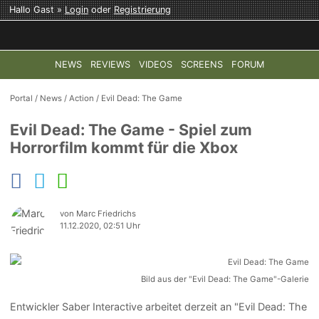
Hallo Gast »
Login
oder
Registrierung
NEWS
REVIEWS
VIDEOS
SCREENS
FORUM
TOP-THEMEN:
COD: MODERN WARFARE 4
HALO: CAMPAI
Portal
/
News
/
Action
/
Evil Dead: The Game
Evil Dead: The Game - Spiel zum
Horrorfilm kommt für die Xbox
von Marc Friedrichs
11.12.2020, 02:51 Uhr
Bild aus der "Evil Dead: The Game"-Galerie
Entwickler Saber Interactive arbeitet derzeit an "Evil Dead: The