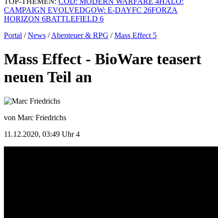
TOP-THEMEN:
COD: MODERN WARFARE 4
HALO:
CAMPAIGN EVOLVED
GOW: E-DAY
FC 26
FORZA
HORIZON 6
BATTLEFIELD 6
Portal
/
News
/
Abenteuer & RPG
/
Mass Effect 5
Mass Effect - BioWare teasert
neuen Teil an
von Marc Friedrichs
11.12.2020, 03:49 Uhr
4