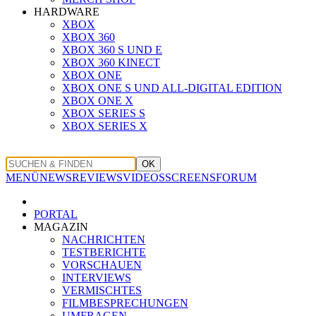
HARDWARE
XBOX
XBOX 360
XBOX 360 S UND E
XBOX 360 KINECT
XBOX ONE
XBOX ONE S UND ALL-DIGITAL EDITION
XBOX ONE X
XBOX SERIES S
XBOX SERIES X
OK
MENÜ
NEWS
REVIEWS
VIDEOS
SCREENS
FORUM
PORTAL
MAGAZIN
NACHRICHTEN
TESTBERICHTE
VORSCHAUEN
INTERVIEWS
VERMISCHTES
FILMBESPRECHUNGEN
UMFRAGEN