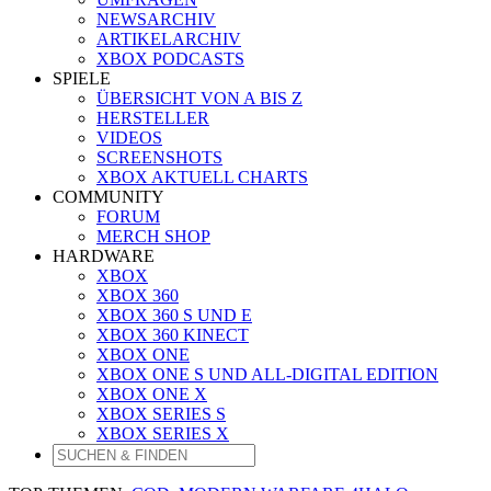
NEWSARCHIV
ARTIKELARCHIV
XBOX PODCASTS
SPIELE
ÜBERSICHT VON A BIS Z
HERSTELLER
VIDEOS
SCREENSHOTS
XBOX AKTUELL CHARTS
COMMUNITY
FORUM
MERCH SHOP
HARDWARE
XBOX
XBOX 360
XBOX 360 S UND E
XBOX 360 KINECT
XBOX ONE
XBOX ONE S UND ALL-DIGITAL EDITION
XBOX ONE X
XBOX SERIES S
XBOX SERIES X